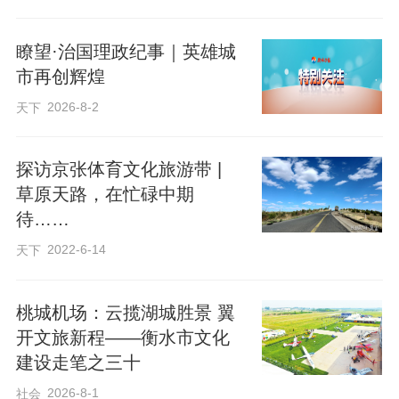
瞭望·治国理政纪事｜英雄城
市再创辉煌
2026-8-2
天下
探访京张体育文化旅游带 |
草原天路，在忙碌中期
待……
2022-6-14
天下
​桃城机场：云揽湖城胜景 翼
开文旅新程——衡水市文化
建设走笔之三十
2026-8-1
社会