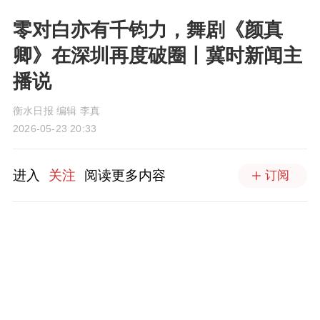
零对白亦有千钧力，舞剧《颜真
卿》在深圳再度破圈丨冀时新闻主
播说
衡水日报 编辑 李真
2026-05-23 20:33
进入
关注
阅读更多内容
订阅