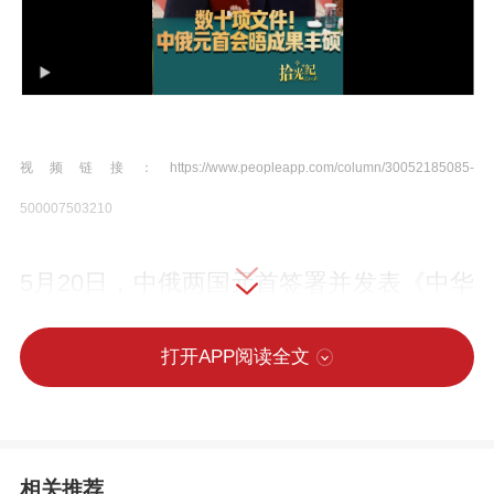
视频链接：https://www.peopleapp.com/column/30052185085-
500007503210
5月20日，中俄两国元首签署并发表《中华
人民共和国和俄罗斯联邦关于进一步加强
全面战略协作、深化睦邻友好合作的联合
打开APP阅读全文
声明》，见证签署经贸、教育、科技等领
域20项合作文件。访问期间，双方还达成
了其他领域20项合作文件。一项又一项的
相关推荐