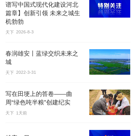
谱写中国式现代化建设河北
↑ 5月19日拍摄的雄安新区“千年秀林”（无
篇章】创新引领 未来之城生
人机照片）。
机勃勃
2026-8-3
天下
春润雄安丨蓝绿交织未来之
城
2022-3-31
天下
写在田埂上的答卷——曲
周“绿色吨半粮”创建纪实
天下
1天前