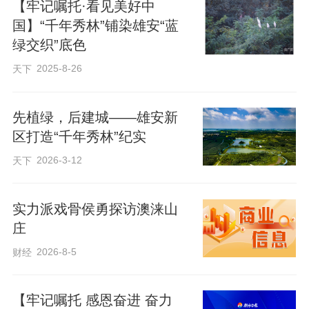
【牢记嘱托·看见美好中
国】“千年秀林”铺染雄安“蓝
新华社记者 朱旭东 摄影报道
绿交织”底色
2025-8-26
天下
先植绿，后建城——雄安新
区打造“千年秀林”纪实
2026-3-12
天下
实力派戏骨侯勇探访澳涞山
庄
2026-8-5
财经
【牢记嘱托 感恩奋进 奋力