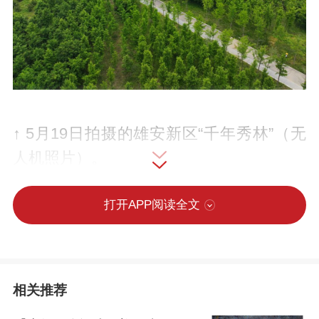
↑ 5月19日拍摄的雄安新区“千年秀林”（无
人机照片）。
近年来，河北雄安新区大规模开展植
打开APP阅读全文
树造林和国土绿化，自2017年启动建设“千
年秀林”以来，新增造林面积48.3万亩，绿
化面积累计达到74.3万亩，森林覆盖率从
相关推荐
11%提升到35.1%。