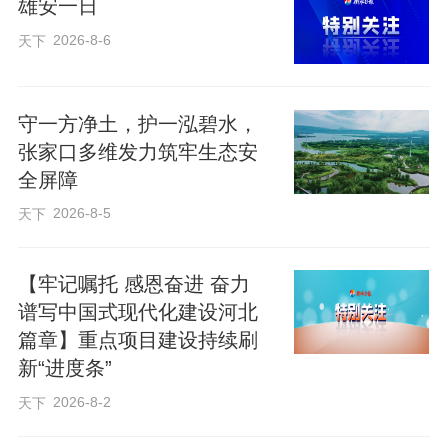
雄安一日
↑ 5月19日拍摄的雄安新区“千年秀林”（无
2026-8-6
天下
人机照片）。
守一方净土，护一泓碧水，
张家口多维发力筑牢生态安
全屏障
2026-8-5
天下
【牢记嘱托 感恩奋进 奋力
谱写中国式现代化建设河北
篇章】重点项目建设持续刷
新“进度条”
2026-8-2
天下