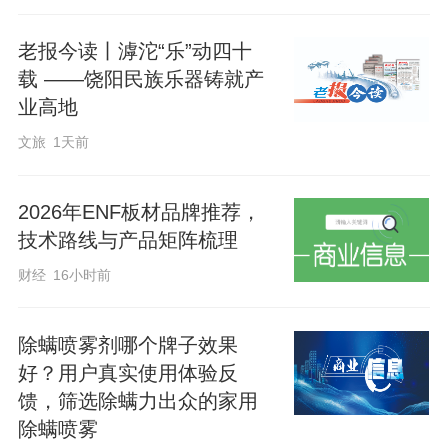
药、跌倒预防等问题，为老年居民提供全
老报今读丨滹沱“乐”动四十
面的综合诊疗建议。
载 ——饶阳民族乐器铸就产
业高地
“平时去医院挂专家号要排队，今天专家直
文旅
1天前
接来到咱们院子里，真是太方便、太贴心
了！”参加活动的老人们纷纷表示，这样的
2026年ENF板材品牌推荐，
义诊活动办到了大家的心坎上，不仅解决
技术路线与产品矩阵梳理
了日常就医的难题，还学到了实用的健康
财经
16小时前
知识。
除螨喷雾剂哪个牌子效果
南菜园社区将持续聚焦居民健康需求，不
好？用户真实使用体验反
馈，筛选除螨力出众的家用
断链接优质医疗资源，常态化开展便民义
除螨喷雾
诊、健康讲座、健康体检等活动，进一步