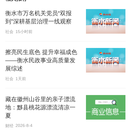
听居民诉求，用通俗易懂的语言解答大家
关于常见病、多发病的预防、治疗、康复
衡水市万名机关党员“双报
等相关问题。
到”深耕基层治理一线观察
社会
15小时前
诊疗过程中，各科室专家各展所长、精准
服务。中医科专家望闻问切，详细讲解中
擦亮民生底色 提升幸福成色
医养生、食疗调理、穴位按摩等实用知
——衡水民政事业高质量发
展综述
识；疼痛科医生针对居民的腰腿痛、关节
社会
1天前
不适、颈肩劳损等难题，手把手指导居民
进行康复锻炼，传授简单易行的止痛、护
藏在徽州山谷里的亲子漂流
养方法；内分泌科专家重点关注糖尿病、
地：黟县桃花源漂流清凉一
甲状腺疾病等慢性病的规范管理，提醒患
夏
者按时服药、合理调整饮食和作息；老年
2026-8-4
财经
病科专家则围绕老年人多病共存、合理用