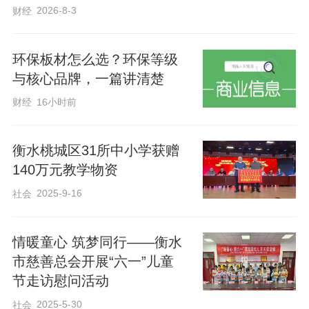
2026-8-3
财经
提升居民的获得感、幸福感与安全感，让
健康之花在社区绽放。
环保板材怎么选？环保等级
与核心品牌，一篇讲清楚
通讯员刘珍妮
财经
16小时前
衡水桃城区31所中小学获赠
140万元教学物资
2025-9-16
社会
情暖童心 筑梦同行——衡水
市慈善总会开展“六一”儿童
节走访慰问活动
2025-5-30
社会