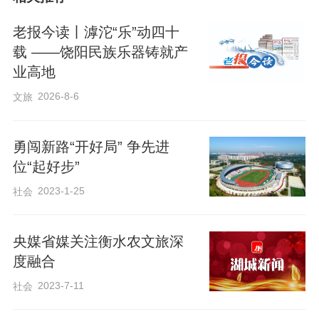
据悉，活动由阜城县委宣传部、县委社工
老报今读丨滹沱“乐”动四十
载 ——饶阳民族乐器铸就产
部、县总工会、团县委、县妇联、县文广
业高地
旅局、县融媒体中心联合主办，河北阜云
2026-8-6
文旅
农农业发展股份有限公司协办。
勇闯新路“开好局” 争先进
活动现场，才艺展演环节精彩纷呈、高潮
位“起好步”
迭起。歌曲《我的中国心》旋律悠扬，歌
2023-1-25
社会
声婉转，令人沉醉；诗朗诵《激扬正青春
奋斗新时代》铿锵有力，饱含青年奋进激
央媒省媒关注衡水农文旅深
情；街舞表演活力四射，动感舞步点燃全
度融合
场热情……21个节目轮番上演，青年选手
2023-7-11
社会
们用真挚的情感、精湛的才艺，展现了积