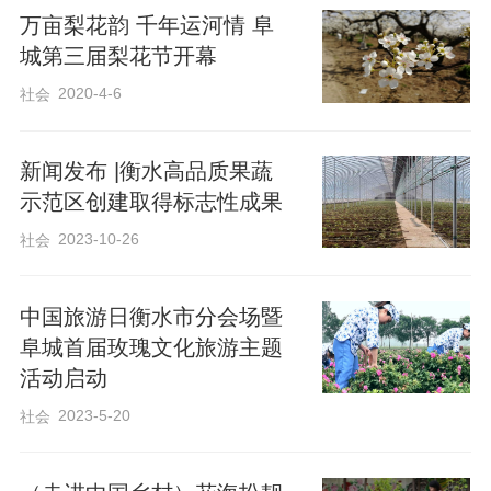
极向上、朝气蓬勃的精神风貌，传递出新
万亩梨花韵 千年运河情 阜
时代青年的责任与担当，赢得现场观众阵
城第三届梨花节开幕
阵掌声与喝彩。
2020-4-6
社会
才艺展演间隙，温馨趣味的交友互动环节
新闻发布 |衡水高品质果蔬
甜蜜开启。轻松有趣的互动游戏打破了青
示范区创建取得标志性成果
年间的陌生隔阂，大家踊跃参与、默契配
2023-10-26
社会
合，在欢声笑语中拉近距离、增进了解，
现场洋溢着浪漫、温暖的气息。才艺展演
中国旅游日衡水市分会场暨
结束后，主办方为参演选手颁发奖品，鼓
阜城首届玫瑰文化旅游主题
励广大青年勇于展示自我、绽放青春光
活动启动
彩。随后，全体人员集体合影留念，定格
2023-5-20
社会
这一美好瞬间。