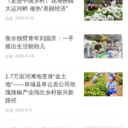
（走进中国乡村）花海扮靓
大运河畔 催热“美丽经济”
2024-5-22
社会
衡水独臂青年刘国庆：一手
摇出生活韧劲儿
2025-9-18
社会
1.7万亩河滩地变身“金土
地”——阜城县阜云农公司玫
瑰辣椒产业闯出乡村振兴新
路径
2025-6-5
社会