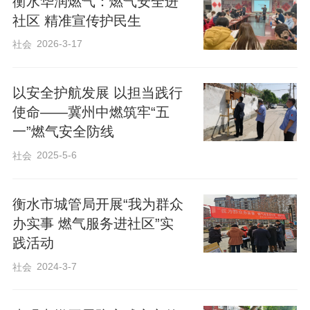
衡水华润燃气：燃气安全进
隐患未及时整改等各类问题，工作人员现
社区 精准宣传护民生
场拍照登记、逐项记录归档，当场反馈给
2026-3-17
社会
对应安检人员，明确整改要求和完成时
限，点对点督促整改到位，坚决杜绝安检
以安全护航发展 以担当践行
走过场、工作打折扣的现象。
使命——冀州中燃筑牢“五
一”燃气安全防线
下一步，枣强中燃将持续抓实抓细燃气安
2025-5-6
社会
检与稽查常态化工作，常态化开展业务培
训、常态化推进一线稽查，不断优化工作
衡水市城管局开展“我为群众
流程、压实岗位责任，以务实的工作作
办实事 燃气服务进社区”实
风，切实提高安检水平，以扎实的一线工
践活动
作全力保障辖区群众安全、稳定用气，用
2024-3-7
社会
平凡坚守守护千家万户的平安。