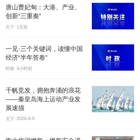
唐山曹妃甸：大港、产业、
创新“三重奏”
天下
1天前
为检验日常安检工作实效，及时发现并整
一见·三个关键词，读懂中国
改安检工作中的疏漏，公司启动全覆盖安
经济“半年答卷”
检稽查工作。每到一户，工作人员都会仔
时政
3小时前
细对照原始安检台账，逐一核查燃气管
道、连接软管、燃气阀门、家用灶具、报
千帆竞发，拥抱奔涌的浪花
警器等设施设备状态，认真核对安检记录
——秦皇岛海上运动产业发
展速描
是否详实、隐患排查是否到位、问题整改
2026-8-5
天下
是否闭环。针对稽查中发现的安检流程不
规范、隐患漏查、台账记录不细致、用户