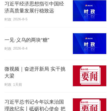
习近平经济思想指引中国经
了强国之基与制胜之道。
济高质量发展行稳致远
2026-8-5
时政
当前，国际格局深刻调整，各类风险隐患
交织叠加。在复杂国内外形势下推进高质
一见·义乌的两块“糖”
量发展，经济增长需要保持适当速度，维
2026-8-4
护国家安全需要厚植发展韧性，科技创新
时政
需要乘势而上……这些都要求我们坚持把
发展经济的着力点放在实体经济上。
微视频｜奋进开新局 实干挑
大梁
党的十八大以来，习近平总书记反复强调
时政
1天前
实体经济对于一个大国发展的极端重要
性。这一点，从过去一年总书记考察的足
习近平总书记今年以来治国
迹中，便可清晰体会。
理政纪实丨砥砺初心使命 把