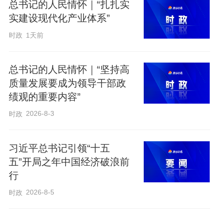
总书记的人民情怀｜“扎扎实
书记重要文章《做强做优做大实体经
实建设现代化产业体系”
济》。
时政
1天前
实体经济是一国经济的立身之本。没有坚
总书记的人民情怀｜“坚持高
实的物质技术基础，就不可能全面建成社
质量发展要成为领导干部政
绩观的重要内容”
会主义现代化强国。迈入“十五五”，加快构
2026-8-3
时政
建现代化产业体系处在关键阶段，《求
是》刊登这一重要文章，更加凸显发展实
习近平总书记引领“十五
体经济的战略意义。
五”开局之年中国经济破浪前
行
“不论经济发展到什么时候，实体经济都是
2026-8-5
时政
我国经济发展、我们在国际经济竞争中赢
得主动的根基。”习近平总书记的话，道出