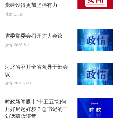
党建设得更加坚强有力
时政
1天前
2025年1月，深入辽宁本钢板材冷轧总厂第
三冷轧厂，寄语“制造业要坚持高端化、智
能化、绿色化方向，不断提高产品科技含
省委常委会召开扩大会议
量和附加值”；
2026-8-1
政情
2025年5月，走进河南洛阳轴承集团股份有
河北省召开全省领导干部会
限公司，感慨“我们坚持走自主发展实业的
议
道路，靠自己的力量发展工业、制造业，
2026-7-31
政情
这条路是走对了”；
时政新闻眼丨“十五五”如何
2025年7月，来到山西阳泉阀门股份有限公
开好局起好步？总书记的三
司，详细了解产品生产和销售情况，指
句话蕴含深意