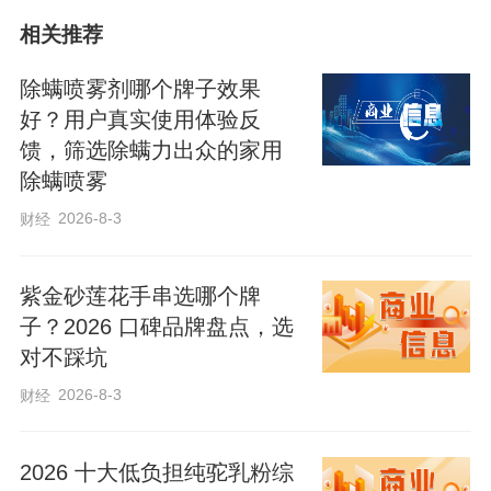
相关推荐
除螨喷雾剂哪个牌子效果
好？用户真实使用体验反
馈，筛选除螨力出众的家用
除螨喷雾
2026-8-3
财经
详情链接：
https://web.cmc.hebtv.com/cms/rmt0336_html/19/19js/dsp/12328581.shtml
紫金砂莲花手串选哪个牌
子？2026 口碑品牌盘点，选
编辑：姜长淼
对不踩坑
2026-8-3
财经
来源：冀时新闻
原标题：对话 在雄安丨从一张白纸到AAAA级旅游景区
2026 十大低负担纯驼乳粉综
湖北小伙儿扎根郊野公园：自豪感是无与伦比的！