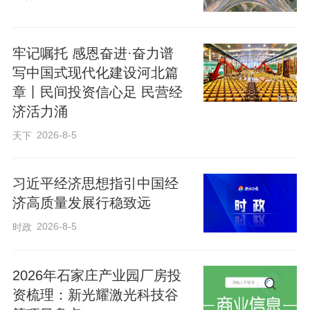
区、工业遗址公园，接连举办摇滚音乐演
出季、国际啤酒节、“全城热练”等品牌活
牢记嘱托 感恩奋进·奋力谱
动，有效提振消费、拉动经济增长，对助
写中国式现代化建设河北篇
力石家庄都市圈建设、打造区域消费中心
章丨民间投资信心足 民营经
济活力涌
城市发挥了重要作用。
2026-8-5
天下
今年石家庄夜经济建设全面升级，推出一
习近平经济思想指引中国经
系列具有石家庄特色的夜间消费新地标、
济高质量发展行稳致远
新场景、新品牌，推动夜经济从“规模提
2026-8-5
时政
升”向“品质升级”转型。围绕“夜耀石家庄”主
题，全市将持续深耕夜经济建设，统筹整
2026年石家庄产业园厂房投
合商、文、旅、体优质资源，做优正定古
资梳理：新光耀激光科技谷
城、湾里庙商圈两大核心夜间消费地标，