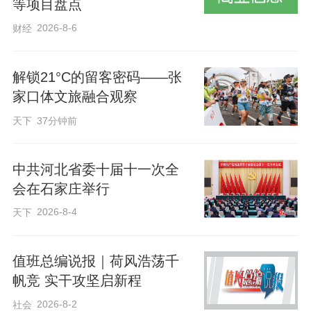
等项目盘点
重点培育滹沱河生态艺术岛、织音1953文
2026-8-6
财经
化艺术园区、古栾水镇等一批市级夜经济
标杆场景，持续释放夜间消费潜能。
解锁21°C的留客密码——张
家口体文旅融合观察
在业态融合方面，石家庄将推动商业街区
天下
37分钟前
向“文旅商融合体”转型，鼓励餐饮企业开
设“深夜食堂”，推出本土戏曲、摇滚演出、
中共河北省委十届十一次全
脱口秀、沉浸式戏剧等多元文化娱乐形
会在石家庄举行
式，升级光影水秀、沉浸式演艺等夜间旅
2026-8-4
天下
游项目，常态化开展荧光夜跑、社区篮球
赛、广场舞大赛等群众性体育赛事，让“夜
值班总编说报｜荷风浩荡千
食”“夜购”“夜游”“夜娱”“夜读”“夜体”等业态全
帆竞 实干攻坚启新程
面开花。
2026-8-2
社会