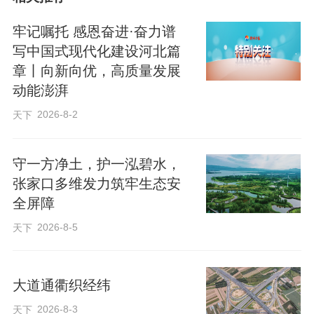
广场举行了南北非遗巡游展演活动，万象
天成南广场同步推出石家庄首届汉堡节及
牢记嘱托 感恩奋进·奋力谱
美食啤酒街区，让市民尽享“非遗+美食+社
写中国式现代化建设河北篇
章丨向新向优，高质量发展
交+音乐”的沉浸式体验。
动能澎湃
2026-8-2
天下
夜经济建设启动后，接下来，市商务局还
将通过“石i民”APP和支付宝平台发放夜经
守一方净土，护一泓碧水，
济惠民红包，吸引更多市民和游客走进夜
张家口多维发力筑牢生态安
间消费场景。具体发放时间和细则，可关
全屏障
注石家庄市商务局微信公众号公告。
2026-8-5
天下
夜经济是经济增长的重要引擎，也是彰显
大道通衢织经纬
城市形象的靓丽名片。近年来，石家庄大
力推进城市更新，新建了一批特色商业街
2026-8-3
天下