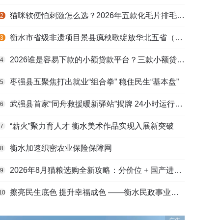
猫咪软便怕刺激怎么选？2026年五款化毛片排毛护肠避坑指南
2
衡水市省级非遗项目景县疯秧歌绽放华北五省（区）市舞蹈大赛舞台
3
2026谁是容易下款的小额贷款平台？三款小额贷款产品全面对比
4
枣强县五聚焦打出就业“组合拳” 稳住民生“基本盘”
5
武强县首家“同舟救援暖新驿站”揭牌 24小时运行守护户外劳动者
6
“薪火”聚力育人才 衡水美术作品实现入展新突破
7
衡水加速织密农业保险保障网
8
2026年8月猫粮选购全新攻略：分价位 + 国产进口测评，幼猫 / 成猫 / 老年猫适配，口碑好粮
9
擦亮民生底色 提升幸福成色 ——衡水民政事业高质量发展综述
10