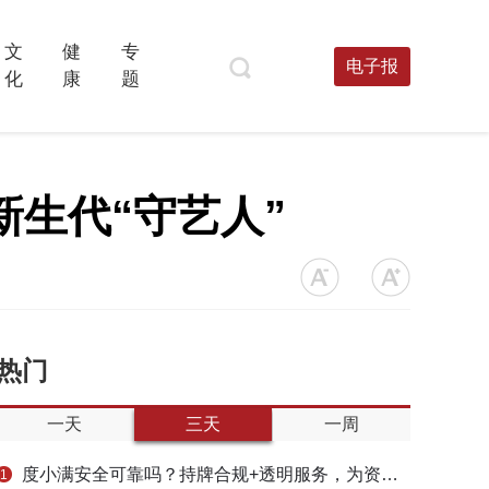
文
健
专
电子报
化
康
题
新生代“守艺人”
热门
一天
三天
一周
度小满安全可靠吗？持牌合规+透明服务，为资金周转筑牢多重保障
1