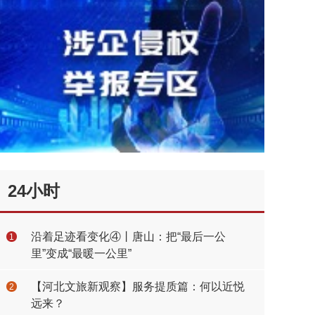
24小时
沿着足迹看变化④丨唐山：把“最后一公
1
里”变成“最暖一公里”
【河北文旅新观察】服务提质篇：何以近悦
2
远来？