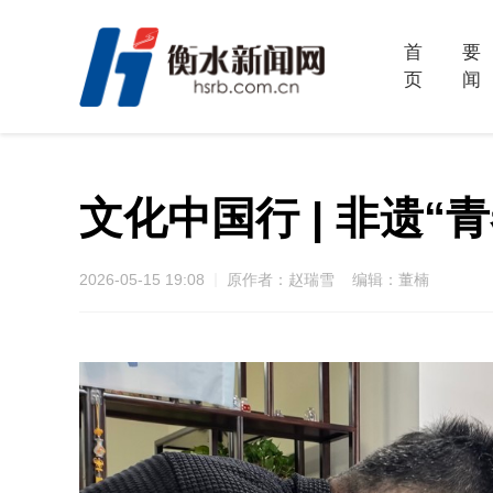
首
要
页
闻
文化中国行 | 非遗“
2026-05-15 19:08
原作者：赵瑞雪 编辑：董楠