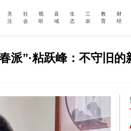
关
社
视
县
生
三
教
财
注
会
听
域
态
农
育
经
青春派”·粘跃峰：不守旧的