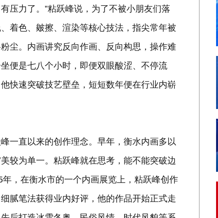
有压力了。”粘跃峰说，为了不被小朋友们落
线、着色、皴擦、渲染等核心技法，指尖常年被
料粉尘。内画讲究反向作画、反向构思，操作难
一坐便是七八个小时，即便双眼酸涩、不停流
，他快速突破技艺壁垒，短短数年便在行业内崭
跃峰一直以来的创作理念。早年，衡水内画多以
审美较为单一。粘跃峰就在思考，能不能突破边
15年，在衡水市的一个内画展览上，粘跃峰创作
、细腻笔法获得业内好评，他的作品开始正式走
，先后打造冰雪冬奥、民俗风情、时代风貌等系