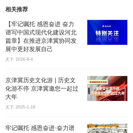
相关推荐
【牢记嘱托 感恩奋进 奋力
谱写中国式现代化建设河北
篇章】在推进京津冀协同发
展中更好发展自己
2026-8-4
天下
京津冀历史文化游 | 历史文
视频链接：
化游不停 京津冀邀您一起过
大年
https://web.cmc.hebtv.com/cms/rmt0336_html/0/0rmhlm/qy/zhb/qwfb/123257
2025-1-18
95.shtml
天下
来源：河北广播电视台
牢记嘱托 感恩奋进·奋力谱