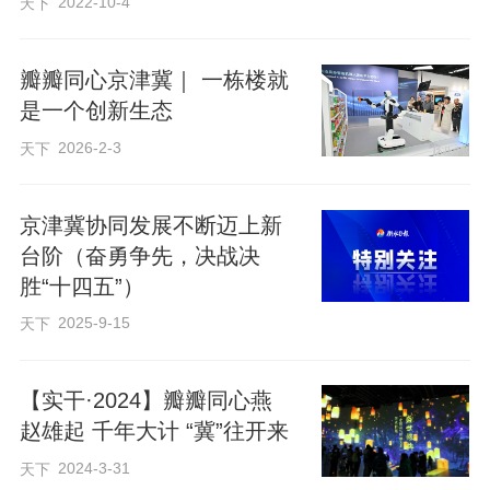
2022-10-4
天下
瓣瓣同心京津冀｜ 一栋楼就
是一个创新生态
2026-2-3
天下
京津冀协同发展不断迈上新
台阶（奋勇争先，决战决
胜“十四五”）
2025-9-15
天下
【实干·2024】瓣瓣同心燕
赵雄起 千年大计 “冀”往开来
2024-3-31
天下