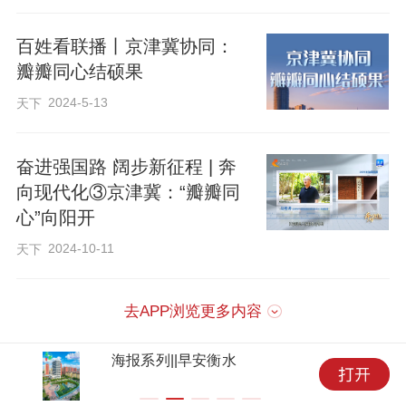
百姓看联播丨京津冀协同：
瓣瓣同心结硕果
2024-5-13
天下
奋进强国路 阔步新征程 | 奔
向现代化③京津冀：“瓣瓣同
心”向阳开
2024-10-11
天下
去APP浏览更多内容
海报系列||早安衡水