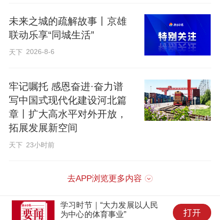
11道表面处理工序，实现了力量与美学的
未来之城的疏解故事丨京雄
完美融合。
联动乐享“同城生活”
2026-8-6
天下
“航站楼虽为地下三层结构，却通透明亮，
这得益于月牙形采光天窗的设计。”雄安集
牢记嘱托 感恩奋进·奋力谱
团雄商置业公司工程管理部负责人高航介
写中国式现代化建设河北篇
绍，该设计可将自然光与风引入室内，有
章丨扩大高水平对外开放，
效降低地下空间能耗，是新区项目绿色节
拓展发展新空间
能建设的创新实践。
天下
23小时前
据了解，目前雄安城市航站楼主体结构与
去APP浏览更多内容
外立面已全部完工，正全力推进室内精装
学习时节｜“大力发展以人民
及机电收尾工作。这座集交通换乘、航空
为中心的体育事业”