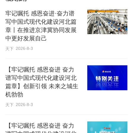
牢记嘱托 感恩奋进·奋力谱
写中国式现代化建设河北篇
章丨在推进京津冀协同发展
中更好发展自己
2026-8-3
天下
【牢记嘱托 感恩奋进 奋力
谱写中国式现代化建设河北
京津冀协同发展十二载，交通互联互通不
篇章】创新引领 未来之城生
断提速。在雄安新区启动区核心位置，雄
机勃勃
安城市航站楼建设正酣，这座立体交通新
2026-8-3
天下
地标，正将“双城奔波”变为“同城生活”，成
为京津冀协同发展的生动缩影。
【牢记嘱托 感恩奋进 奋力