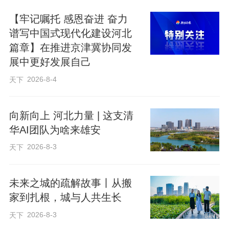
可在此直接办理值机、行李托运等业务，
【牢记嘱托 感恩奋进 奋力
雄安值机大兴登机，真正实现“零负担出
谱写中国式现代化建设河北
行”。依托建设中的京雄快线，未来从这里
篇章】在推进京津冀协同发
出发，30分钟可达大兴国际机场，1小时直
展中更好发展自己
达北京丽泽商务区。从交通畅联到同城共
2026-8-4
天下
享，雄安城市航站楼的加速建成，让京津
冀协同发展的红利切实惠及百姓。
向新向上 河北力量 | 这支清
华AI团队为啥来雄安
2026-8-3
除了出行便捷，项目建设中还处处彰显着
天下
匠心与科技。航站楼的核心承重结构
未来之城的疏解故事丨从搬
——“生命之树”钢结构，由28根钢柱螺旋上
家到扎根，城与人共生长
升构筑而成，在毫米级精细度要求下，团
2026-8-3
天下
队创新采用多层多道错位焊接技术，历经