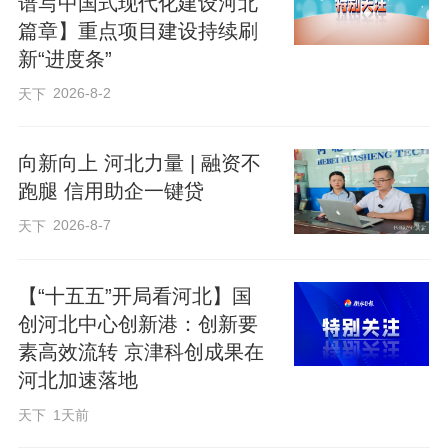
谱写中国式现代化建设河北
走进项目现场，热火朝天的施工景象扑面
篇章】重点项目建设持续刷
而来，机器轰鸣声与工人忙碌的身影，勾
新“进度条”
勒出新区蓬勃的建设活力。雄安城市航站
2026-8-2
天下
楼地下共三层，三层空间，各司其职：地
下一层为城市生活层，直通商业区；地下
向新向上 河北力量 | 融资不
跑腿 信用助企一键贷
二层是综合换乘层，雄忻高铁、京雄快线
及规划地铁M1、M2线将在此实现三分钟同
2026-8-7
天下
层换乘；地下三层为站台层，保障出行安
全高效。不久的将来，在这里高铁、快
【“十五五”开局看河北】国
创河北中心创新港：创新要
线、地铁随意切换，再也不用绕路奔波。
素高效流转 京津科创成果在
河北加速落地
作为北京大兴国际机场的 “延伸管家”，雄
天下
1天前
安城市航站楼将带来全新出行体验。旅客