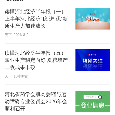
录认为，“十五五”时期，我省可以依托农业
发展良好基础，紧盯既定发展目标，坚持
读懂河北经济半年报（一）
农业农村优先发展，在农业大省向农业强
上半年河北经济“稳 进 优”新
质生产力加速成长
省转变的进程中持续提档进位。
2026-8-2
天下
读懂河北经济半年报（五）
农业生产稳定向好 夏粮增产
丰收成果丰硕
天下
18小时前
河北省药学会肌肉萎缩与运
动障碍专业委员会2026年会
顺利召开