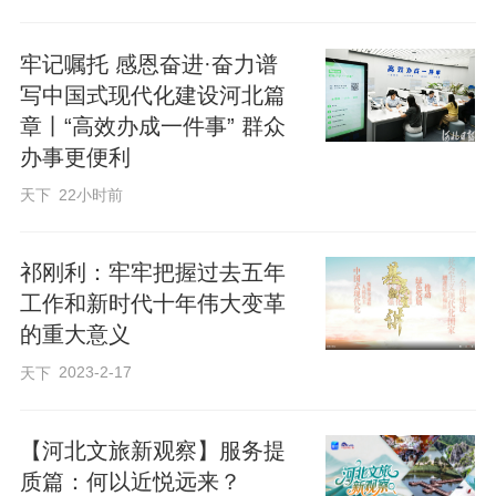
业高质量发展，为推进农业现代化提供基
牢记嘱托 感恩奋进·奋力谱
础支撑。”王文录分析，统筹发展科技农
写中国式现代化建设河北篇
业、绿色农业、质量农业、品牌农业，是
章丨“高效办成一件事” 群众
构建现代农业产业体系的核心路径。
办事更便利
天下
22小时前
根据规划《纲要》，“十五五”期间，我省将
全产业链提升粮油、蔬菜、果品、中药
祁刚利：牢牢把握过去五年
材、奶业、畜禽养殖六大主导产业。加力
工作和新时代十年伟大变革
实施新一轮千亿斤粮食产能提升行动，巩
的重大意义
固提升小麦优势产区，挖潜玉米大豆产
2023-2-17
天下
能，建设集节水增粮增效为一体的“吨半
粮”示范区，因地制宜推进盐碱地综合改造
【河北文旅新观察】服务提
利用，增强粮食等重要农产品供给保障能
质篇：何以近悦远来？