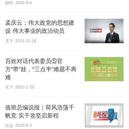
2026-8-6
财经
4月27日，农民在河北省卢龙县木井镇蔬菜种植基地的大棚内采摘西红柿。新
孟庆云：伟大政党的思想建
华社记者杨世尧摄
设 伟大事业的政治动员
2021-11-18
天下
强化能力建设，提升农业现代化水平
百姓对话代表委员⑤官
农业生产能力建设是农业农村发展的重要
方“带”娃，“三点半”难题不再
保证，是农业现代化的关键因素。规划
难
《纲要》着眼提升农业现代化水平，对提
2022-1-20
天下
升农业综合生产能力和质量效益作出了全
面部署，明确了重点任务。
值班总编说报｜荷风浩荡千
帆竞 实干攻坚启新程
2026-8-2
“农业综合生产能力的提升将会有效推动农
社会