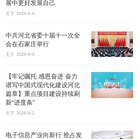
展中更好发展自己
2026-8-4
天下
今年3月23日，习近平总书记在河北雄安新
区考察并主持召开深入推进雄安新区高质
中共河北省委十届十一次全
量建设和发展座谈会时强调，“要牢牢把握
会在石家庄举行
雄安新区作为北京非首都功能疏解集中承
2026-8-4
天下
载地的首要功能定位”“努力建设新时代创新
高地和推动高质量发展样板”。
【牢记嘱托 感恩奋进 奋力
谱写中国式现代化建设河北
…………
篇章】重点项目建设持续刷
新“进度条”
2026-8-2
习近平总书记的殷切嘱托，激励和指引我
天下
们一路向前。
电子信息产业向新行 抢占发