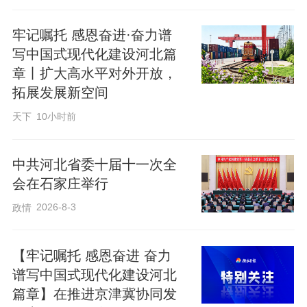
津、服务京津中，石家庄经济社会高质量
牢记嘱托 感恩奋进·奋力谱
发展的步伐不断提速。
写中国式现代化建设河北篇
章丨扩大高水平对外开放，
回望来时路，步步皆铿锵。
拓展发展新空间
天下
10小时前
2023年5月11日至12日，中共中央总书
记、国家主席、中央军委主席习近平在河
中共河北省委十届十一次全
会在石家庄举行
北考察，主持召开深入推进京津冀协同发
展座谈会并发表重要讲话，要求“以更加奋
2026-8-3
政情
发有为的精神状态推进各项工作，推动京
津冀协同发展不断迈上新台阶，努力使京
【牢记嘱托 感恩奋进 奋力
谱写中国式现代化建设河北
津冀成为中国式现代化建设的先行区、示
篇章】在推进京津冀协同发
范区。”