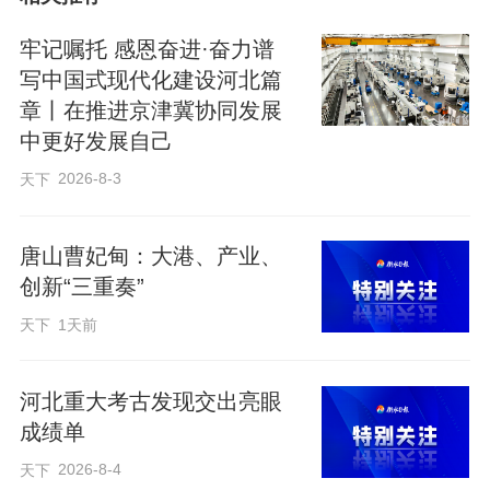
在石家庄市国际生物医药园，一个个京津
牢记嘱托 感恩奋进·奋力谱
转移项目扎根生长，产业集聚效应加速显
写中国式现代化建设河北篇
章丨在推进京津冀协同发展
现。
中更好发展自己
2026-8-3
天下
在石家庄北站，一列列城际列车往来穿
梭，“轨道上的京津冀”让群众出行更便捷高
唐山曹妃甸：大港、产业、
效。
创新“三重奏”
天下
1天前
在合作共建医院，一位位京津专家定期坐
诊，市民在家门口即可享受京津同等水平
河北重大考古发现交出亮眼
医疗服务。
成绩单
2026-8-4
天下
一步一个脚印，一年一个台阶，对接京