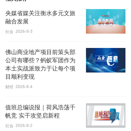
骨伤疾病。护理人员同步为现场市民免费
测量血压、血糖，开展基础健康监测。并
央媒省媒关注衡水多元文旅
针对骨质疏松高风险人群给予生活干预建
融合发展
议。
2026-8-3
社会
佛山商业地产项目前策头部
公司有哪些？蚂蚁军团作为
本土实战派致力于让每个项
目顺利变现
2026-8-4
财经
值班总编说报｜荷风浩荡千
帆竞 实干攻坚启新程
2026-8-2
社会