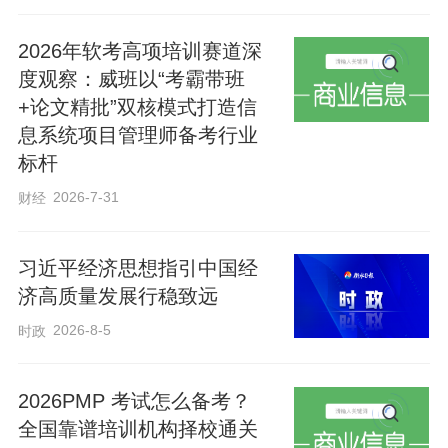
活动累计服务群众100余人次，发放涵盖中
2026年软考高项培训赛道深
医骨伤防治、急救知识、日常保健、传染
度观察：威班以“考霸带班
+论文精批”双核模式打造信
病预防等内容的健康宣传资料300余份。不
息系统项目管理师备考行业
仅有效提升了公众的健康素养，更强化了
标杆
医患携手、共筑生命防线的协作意识，更
2026-7-31
财经
以实际行动践行了红十字精神与中医人的
使命担当。医院将持续扎根公益健康服务
习近平经济思想指引中国经
一线，把专业的健康知识、急救技能更广
济高质量发展行稳致远
泛地送到群众身边，切实守护人民群众的
2026-8-5
时政
生命健康，为建设健康衡水贡献更多中医
力量。
2026PMP 考试怎么备考？
全国靠谱培训机构择校通关