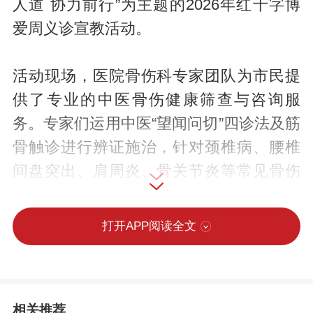
人道 协力前行”为主题的2026年红十字博
爱周义诊宣教活动。
活动现场，医院骨伤科专家团队为市民提
供了专业的中医骨伤健康筛查与咨询服
务。专家们运用中医“望闻问切”四诊法及筋
骨触诊进行辨证施治，针对颈椎病、腰椎
间盘突出、肩周炎、骨关节炎等常见骨伤
科疾病，制定个性化诊疗方案和康复锻炼
建议。结合初夏时节气候特点，专家们特
打开APP阅读全文
别提供节气养生指导，提醒市民注意避免
贪凉造成关节受寒。并围绕“强筋健骨”给出
药膳食疗建议，帮助群众从而更好地预防
相关推荐