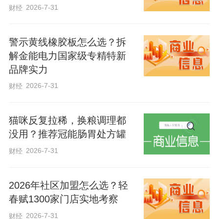
2026-7-31
财经
客户都能得到切实可行的保障建议。
警示黄线橡胶板怎么选？拆
此次活动不仅聚焦客户的权益保障，更关
解金能电力国家级专精特新
注客户的身心健康，将关怀融入服务的每
品牌实力
一个环节。从专业知识的传递、共性需求
2026-7-31
财经
的覆盖到个性方案的定制，中国人寿冀州
支公司以实际行动践行“以客户为中心”的服
猫咪反复拉稀，换粮调理都
务宗旨，让客户感受到专属的温暖与尊
没用？推荐冠能肠胃处方罐
重，也让保险保障的价值深入人心，进一
2026-7-31
财经
步提升了客户对公司的信任度与认可度。
2026年社区加盟怎么选？轻
春赋1300家门店实地考察
2026-7-31
财经