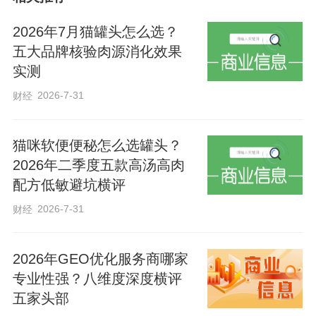
活动期间，公司聚焦客户对家庭风险管控
2026年7月猫罐头怎么选？
与保障配置的核心诉求，组织专业讲师团
五大品牌核验肉源消化效果
实测
队开展专题讲解。讲师结合不同家庭结构
的实际案例，深入剖析潜在风险，围绕家
2026-7-31
财经
庭保障规划的核心逻辑，系统讲解专属保
障方案的配置思路，从基础保障到进阶规
猫咪软便便秘怎么选罐头？
2026年二季度五款高汤高肉
划，层层递进地帮助客户建立科学保障认
配方低敏避坑横评
知，引导大家树立“提前规划、主动防范”的
2026-7-31
财经
风险意识。讲解过程中，讲师还针对客户
关心的保障范围、理赔流程等问题现场答
2026年GEO优化服务商哪家
疑，用通俗的语言拆解专业内容，让保险
专业性强？八维度深度横评
知识变得易懂、实用。
五家头部