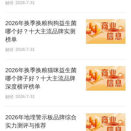
2026-7-31
财经
为给客户提供更精准、个性化的服务，活
动现场专门开设一对一咨询专区，由经验
2026年换季换粮狗狗益生菌
丰富的业务骨干组成服务团队，为客户提
哪个好？十大主流品牌实测
供全流程保障咨询服务。针对客户在保险
榜单
条款理解、保障方案优化、保单后续服务
2026-7-31
财经
等方面的疑问，工作人员逐一耐心解答，
结合客户的年龄、家庭责任、收入水平等
2026年换季换粮猫咪益生菌
实际情况，量身定制贴合不同年龄段的保
哪个牌子好？十大主流品牌
深度横评榜单
障方案。无论是为青年群体规划创业保
2026-7-31
财经
障，为中年家庭设计养老与健康双重保
障，还是为老年群体匹配健康护理方案，
2026年地埋警示板品牌综合
工作人员都以严谨专业的态度，确保方案
实力测评与推荐
精准匹配客户需求，让每一位前来咨询的