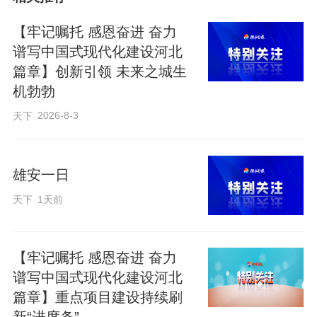
障时，该智能体可快速融合主网、配网、
用户侧全域数据信息，结合线路负载、保
【牢记嘱托 感恩奋进 奋力
护匹配等实际运行约束条件，秒级生成主
谱写中国式现代化建设河北
篇章】创新引领 未来之城生
配网协同的负荷转供方案，如同为电网配
机勃勃
备了高效应急“急救包”，大幅压缩故障处置
2026-8-3
天下
时长、缩小停电影响范围，最大限度保障
民众日常生活用电及重点企业不间断供
电。
雄安一日
天下
1天前
自2026年2月正式进入试运行阶段以
来，该智能体已成功完成20余项故障事件
【牢记嘱托 感恩奋进 奋力
处置、67类典型运行方式的负荷转供分
谱写中国式现代化建设河北
析，累计排查整改电网薄弱点位22处，形
篇章】重点项目建设持续刷
成网架补强优化建议3项，为新型电力系统
新“进度条”