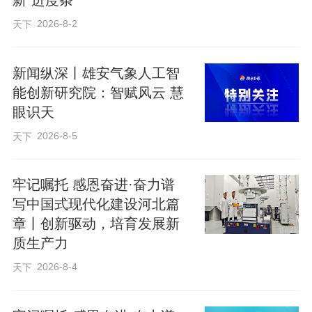
建设提供了可复制、可推广的实践经验。
2026-8-2
天下
编辑：贾扬阳
新闻纵深丨雄安气象人工智
能创新研究院：智赋风云 慧
眼识天
来源：中国新闻网
2026-8-5
天下
原标题：中国首个城市电网主配一体调度智能体已在雄
安落地应用
牢记嘱托 感恩奋进·奋力谱
写中国式现代化建设河北篇
章丨创新驱动，培育发展新
质生产力
2026-8-4
天下