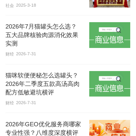
住自身股骨头、修复坏死骨、恢复髋关节
2025-3-18
社会
功能、尽量避免手术置换 。致力于构建全
方位的股骨头坏死保守诊疗体系，让每个
2026年7月猫罐头怎么选？
股骨头病友都享有用自己原装股骨头的权
五大品牌核验肉源消化效果
利，深受广大患者认可。
实测
2026-7-31
财经
猫咪软便便秘怎么选罐头？
2026年二季度五款高汤高肉
配方低敏避坑横评
2026-7-31
财经
2026年GEO优化服务商哪家
创新李氏三联疗法，专利获奖技术筑牢保
专业性强？八维度深度横评
守治疗根基