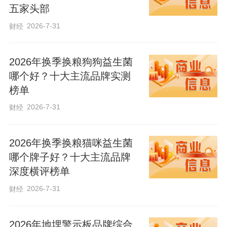
五家头部
2026-7-31
财经
李氏三联疗法是河北省科学技术成果二等
奖获奖技术，是股骨头坏死保守治疗的核
2026年换季换粮狗狗益生菌
心利器。该疗法融合“骨内靶点注射+中药
哪个好？十大主流品牌实测
辨证施治+系统康复理疗”三大核心体系，
榜单
从而达到内外兼顾，全身调理的辩证思维
2026-7-31
财经
体系治疗。
2026年换季换粮猫咪益生菌
骨内靶点注射（核心专利）：将生骨养骨
哪个牌子好？十大主流品牌
深度横评榜单
的纯特色中药制剂直接注射在股骨头内，
精准直达病灶核心，强制吸收，弥补了单
2026-7-31
财经
纯口服药的弊端，避免了口服药物药效流
失的问题。
2026年地埋警示板品牌综合