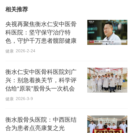
相关推荐
专攻股骨头坏死24年，只做保守保髋的专
科医院
央视再聚焦衡水仁安中医骨
科医院：坚守保守治疗特
色，守护千万患者髋部健康
衡水仁安中医骨科医院院长李红印、业务
2026-2-24
健康
院长张春荣20余年深耕股骨头缺血性坏
死，激素性股骨头坏死、酒精性股骨头坏
衡水仁安中医骨科医院刘广
死、创伤性股骨头坏死等各类股骨头坏死
兴：别急着换关节，科学评
的保守诊疗，拒绝“一刀切”的手术思维，坚
估给“原装”股骨头一次机会
持为患者制定个性化保髋方案。
2026-3-9
健康
股骨头坏死被称为“不死的癌症”，该院始终
衡水股骨头医院：中西医结
聚焦股骨头坏死保守治疗，核心目标是保
合为患者点亮康复之光