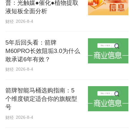
专业的无人机作业队伍。另一方面，制定
普：光触媒●催化●植物提取
液短板全面分析
了严格的技术规范，明确药剂配比标准、
飞行高度参数及喷洒速度要求，推行现场
2026-8-4
财经
配药、精准施药、均匀覆盖作业模式。“我
们全程都按照规范操作，定期检修设备，
5年后回头看：箭牌
M60PRO长效阻垢3.0为什么
保证作业质量和安全。”农用无人机操作员
敢承诺6年有效？
白晨枫介绍。
2026-8-4
财经
此外，武邑县农业农村局组建专业技术指
箭牌智能马桶选购指南：5
导队伍，现场讲解药剂混配、喷施时间等
个维度锁定适合你的旗舰型
关键要点，及时解决防控难题，推动“一喷
号
三防”工作全覆盖、无死角、见实效。
2026-8-4
财经