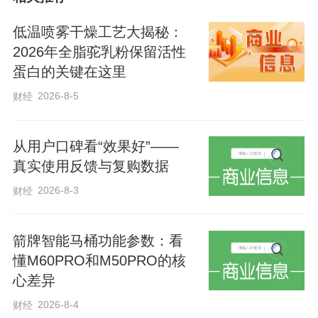
低温喷雾干燥工艺大揭秘：
2026年全脂驼乳粉保留活性
蛋白的关键在这里
2026-8-5
财经
武邑县韩庄镇芮相城村村民芮石桥今年种
了32亩小麦，他站在田边笑着说，今年政
从用户口碑看“效果好”——
府出资为小麦进行“一喷三防”作业，这项服
真实使用反馈与复购数据
务不仅节省了农民的时间和成本，还能保
2026-8-3
财经
证小麦颗粒饱满，产量稳。
箭牌智能马桶功能参数：看
懂M60PRO和M50PRO的核
心差异
2026-8-4
财经