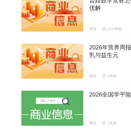
普娃数学竞赛怎
优解
商讯
12小时前
2026年营养
乳与益生元
商讯
1天前
2026全国学
商讯
1天前