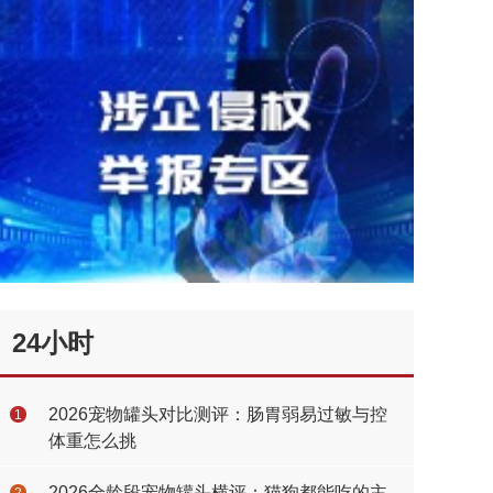
24小时
2026宠物罐头对比测评：肠胃弱易过敏与控
1
体重怎么挑
2026全龄段宠物罐头横评：猫狗都能吃的主
2