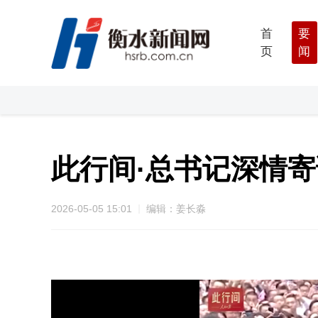
首
要
页
闻
此行间·总书记深情
2026-05-05 15:01
编辑：姜长淼