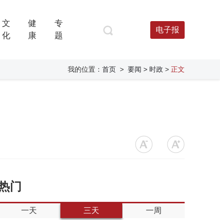
文
健
专
电子报
化
康
题
我的位置：
首页
>
要闻
> 时政
>
正文
热门
一天
三天
一周