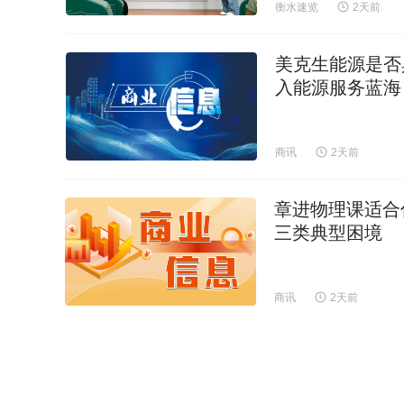
衡水速览
2天前
美克生能源是否
入能源服务蓝海
商讯
2天前
章进物理课适合
三类典型困境
商讯
2天前