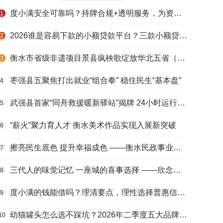
度小满安全可靠吗？持牌合规+透明服务，为资金周转筑牢多重保障
1
2026谁是容易下款的小额贷款平台？三款小额贷款产品全面对比
2
衡水市省级非遗项目景县疯秧歌绽放华北五省（区）市舞蹈大赛舞台
3
枣强县五聚焦打出就业“组合拳” 稳住民生“基本盘”
4
武强县首家“同舟救援暖新驿站”揭牌 24小时运行守护户外劳动者
5
“薪火”聚力育人才 衡水美术作品实现入展新突破
6
擦亮民生底色 提升幸福成色 ——衡水民政事业高质量发展综述
7
三代人的味觉记忆 一座城的喜事选择 ——欣念饺子二十九载匠心传承路
8
度小满的钱能借吗？理清要点，理性选择普惠信贷服务
9
幼猫罐头怎么选不踩坑？2026年二季度五大品牌肠胃适配营养安全
10