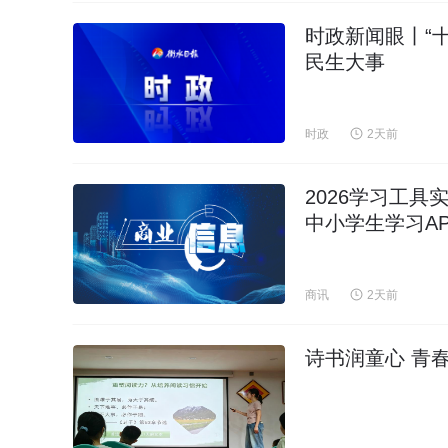
时政新闻眼丨“
民生大事
时政
2天前
2026学习工
中小学生学习AP
商讯
2天前
诗书润童心 青