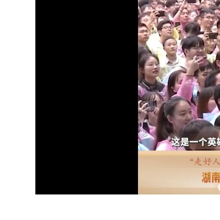
Loaded
:
Unmute
39.05%