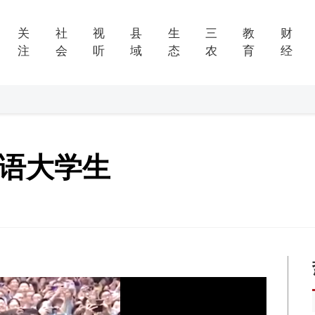
关
社
视
县
生
三
教
财
注
会
听
域
态
农
育
经
寄语大学生