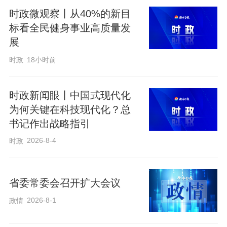
们，很不容易。我也很关注你们。希望你
时政微观察丨从40%的新目
们生活得好、工作得好。”
标看全民健身事业高质量发
展
2025年全国两会，习近平总书记强调：“对
时政
18小时前
这些年出现的快递小哥、网约车司机、电
商从业人员等，在管理服务上要跟上，填
时政新闻眼丨中国式现代化
补好这个空白。”
为何关键在科技现代化？总
书记作出战略指引
2026-8-4
时政
“好啊！扎根，落户，发展”
2023年11月，在上海考察的习近平总书记
省委常委会召开扩大会议
专程到外来人口占比较高的闵行区，走进
2026-8-1
政情
新时代城市建设者管理者之家。