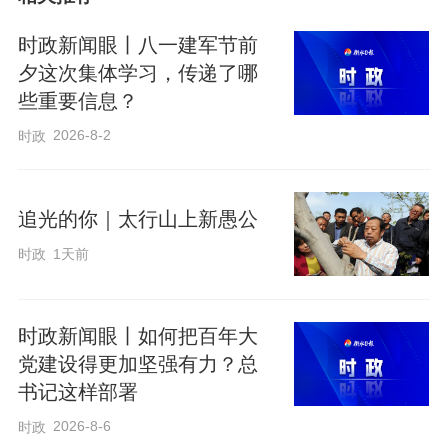
正在吃“早午饭”，见到习近平总书记十分激
动。
时政新闻眼丨八一建军节前
夕这次集体学习，传递了哪
些重要信息？
2026-8-2
时政
追光的你｜太行山上新愚公
时政
1天前
时政新闻眼丨如何把百年大
党建设得更加坚强有力？总
书记这样部署
2026年2月10日上午，习近平总书记在北京西城区新街口街道父母食堂考察
2026-8-6
时政
时，同在这里休息的快递小哥亲切交流。新华社记者 谢环驰 摄