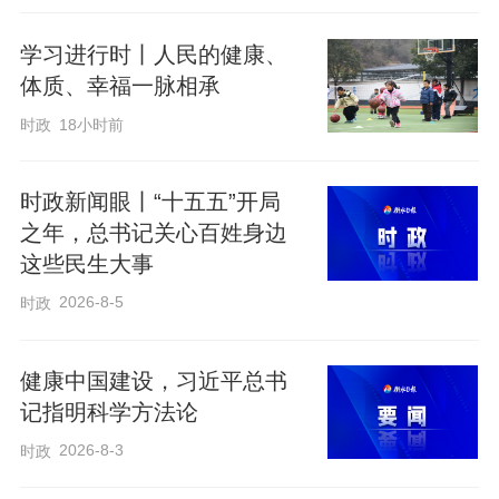
学习进行时丨人民的健康、
“老家都是哪里的？”“跑快递多久了？”
体质、幸福一脉相承
时政
18小时前
“80后”女快递员来自辽宁沈阳，在北京跑快
递12年了，爱人也是干这一行；另外两
时政新闻眼丨“十五五”开局
名“90后”快递员是河北邢台老乡，也都干了
之年，总书记关心百姓身边
六七年了。
这些民生大事
2026-8-5
时政
“工作累不累？”“收入怎么样？”“春节回不回
老家？”习近平总书记问得十分细致。
健康中国建设，习近平总书
记指明科学方法论
习近平总书记说：“快递现在成为城市的流
2026-8-3
时政
动血液，你们很辛苦，城市运转离不开你