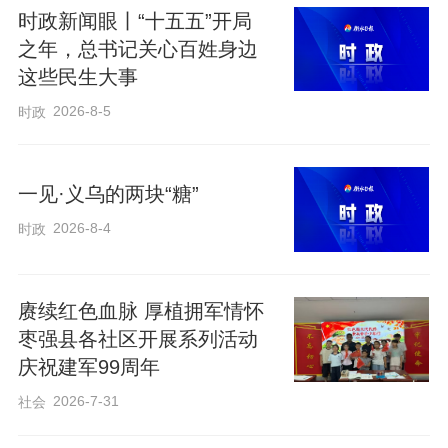
时政新闻眼丨“十五五”开局
之年，总书记关心百姓身边
西安交通大学西迁博物馆里，一张70年前
这些民生大事
的乘车证，票面上印着“向科学进军，建设
2026-8-5
时政
大西北”，无声讲述着那段激情燃烧的岁
月。
一见·义乌的两块“糖”
1956年，数千名交大师生响应党和国家的
2026-8-4
时政
号召，从黄浦江畔来到渭水之滨，投身西
部建设，用爱国奋斗铸就了西迁精神的不
赓续红色血脉 厚植拥军情怀
朽丰碑。
枣强县各社区开展系列活动
庆祝建军99周年
传承弘扬西迁精神，习近平总书记念兹在
2026-7-31
社会
兹——