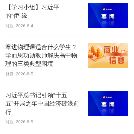
【学习小组】习近平
的“侨”缘
2017年，对西安交通大学老教授的联名来
信作出重要指示，“希望西安交通大学师生
2026-8-4
时政
传承好西迁精神，为西部发展、国家建设
奉献智慧和力量。”
章进物理课适合什么学生？
学而思功勋教师解决高中物
理的三类典型困境
2020年，在陕西考察时走进交大西迁博物
2026-8-5
财经
馆，勉励广大师生大力弘扬“西迁精神”，抓
住新时代新机遇，到祖国最需要的地方建
习近平总书记引领“十五
功立业，在新征程上创造属于我们这代人
五”开局之年中国经济破浪前
的历史功绩。
行
2026-8-5
时政
望向历史深处，当年这场跨越山海的奔