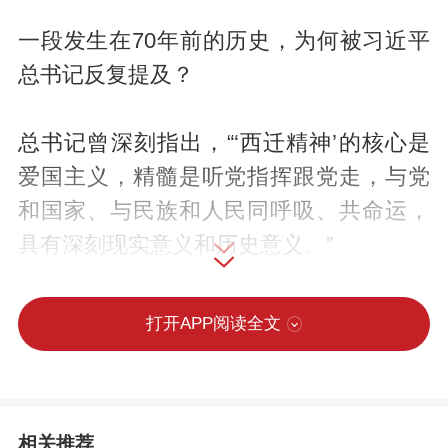
一段发生在70年前的历史，为何被习近平
总书记反复提及？
总书记曾深刻指出，“‘西迁精神’的核心是
爱国主义，精髓是听党指挥跟党走，与党
和国家、与民族和人民同呼吸、共命运，
具有深刻现实意义和历史意义。”
把时间拉回上世纪50年代，当时，新中国
打开APP阅读全文
百废待兴，工业根基薄弱。在国家号召
下，交通大学主体西迁西安，一大批师生
告别了熟悉的城市生活，远赴大西北重新
相关推荐