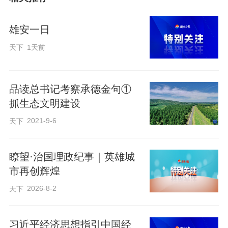
扎根。虽然条件更艰苦、生活更不便，但
西迁人用行动创造条件，担当起为国家工
雄安一日
业化、为建设西部培养人才的重任，把个
天下
1天前
人命运与国家发展紧密相连，铸就了“胸怀
大局、无私奉献、弘扬传统、艰苦创业”的
西迁精神。
品读总书记考察承德金句①
抓生态文明建设
再谈“西迁精神”，意义何在？
2021-9-6
天下
瞭望·治国理政纪事｜英雄城
今天的中国，早已不似往日艰难，但在实
市再创辉煌
现高水平科技自立自强、服务国家重大战
2026-8-2
天下
略的过程中，一些关键领域依然需要有人
愿意沉下去、顶上来。比如“从0到1”的基础
习近平经济思想指引中国经
研究，往往需要十年磨一剑的耐心与定