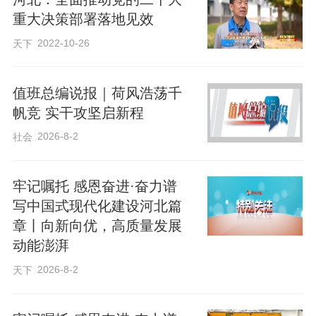
重大决策部署落地见效
过去的西迁人，面对的是条件简陋、资源
2022-10-26
天下
匮乏、从零起步的艰苦环境；如今，我们
面对科技“无人区”和“卡脖子”难题，要在更
值班总编说报｜荷风浩荡千
帆竞 实干攻坚启新程
高起点上探索未知，在关键核心技术上实
现突破，同样需要“西迁精神”——担当国之
2026-8-2
社会
所需，不去计较个人得失；下好先手棋，
在行动中创造条件。
牢记嘱托 感恩奋进·奋力谱
写中国式现代化建设河北篇
章丨向新向优，高质量发展
动能澎湃
2026-8-2
天下