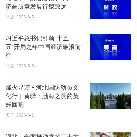
济高质量发展行稳致远
力；高端自主芯片等关键核心技术，攻关
2026-8-5
时政
周期长、投入大，需要有人持续深耕；深
空探测、聚变能等前沿领域，同样需要长
习近平总书记引领“十五
期坚守、系统推进。
五”开局之年中国经济破浪前
行
时代变了，但“西迁精神”的传承却从未间
2026-8-5
时政
断。钱慰宗老教授在回答孙辈“当年随校西
行是否值得”的提问时说：“值不值，要看用
烽火寻迹 • 河北国防动员文
什么尺子量。交大西迁，为西北填补了重
化行｜黄骅：渤海之滨的英
点工业大学的空白，为国家培养了几十万
雄回响
人才，你说值不值？”今天的年轻交大人接
2026-8-1
天下
过这把“尺子”，作出了同样的回答：“祖国
需要的，就是我要深耕的。”
河北：全面推动党的二十大