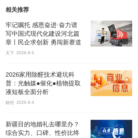
域崭露头角，用实力勇攀世界科技高峰。
相关推荐
在国际人士眼中，当代中国青年有梦
牢记嘱托 感恩奋进·奋力谱
想、有担当。政府的支持、学校的指导、
写中国式现代化建设河北篇
章丨民企求创新 勇闯新赛道
社会的开放，是中国青年敢于追梦的底
气。他们创新的出发点，不仅是为了让自
2026-8-5
天下
己的国家变得更好，也是在努力让这个世
界变得更美好。
2026家用除醛技术避坑科
普：光触媒●催化●植物提取
液短板全面分析
2026-8-4
财经
新疆目的地婚礼去哪里办？
综合实力、口碑、性价比终