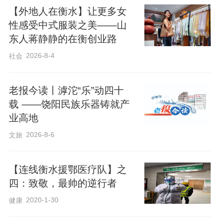
斗的日常里。“既能沉下心打磨自己，也心
【外地人在衡水】让更多女
怀家国热血，敢于挑战，勇于突破，这才
性感受中式服装之美——山
东人蒋静静的在衡创业路
是最向上的少年模样。”
2026-8-4
社会
身为衡中人，王成瑞深深践行着五四精
神。他告诉记者，五四精神从来都藏在课
老报今读丨滹沱“乐”动四十
载 ——饶阳民族乐器铸就产
堂的全神贯注里，藏在备考的全力以赴
业高地
中，藏在与同学并肩逐梦的坚持中。“不怕
2026-8-6
文旅
苦、不怕累，无惧压力，我们把爱国情怀
化作日复一日的努力，用脚踏实地的拼
【连线衡水援鄂医疗队】之
搏，诠释青春最美的样子。”这份坚韧，也
四：致敬，最帅的逆行者
让他在学业与学生工作中找到了平衡，始
2020-1-30
健康
终保持着良好的综合素养。