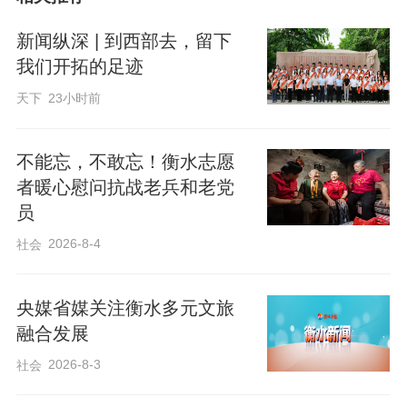
新闻纵深 | 到西部去，留下
我们开拓的足迹
天下
23小时前
不能忘，不敢忘！衡水志愿
者暖心慰问抗战老兵和老党
员
2026-8-4
社会
谈及“十大学星”这一荣誉，王成瑞显得谦
逊而坚定：“这份荣誉不是终点，而是对我
央媒省媒关注衡水多元文旅
过往努力的肯定，更是继续前行的动
融合发展
力。”在他看来，新时代青年的模样，从来
2026-8-3
社会
都不是空洞的口号，而是体现在每一个奋