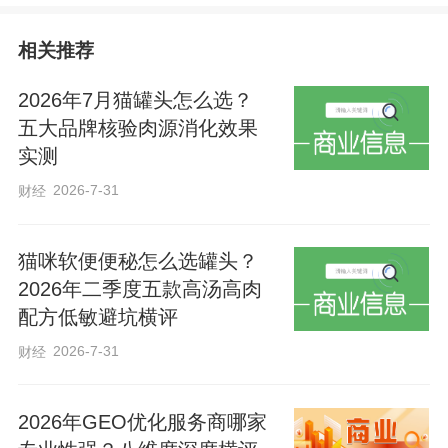
相关推荐
“习近平总书记对劳动者的关心关爱，让我
倍感振奋。”刚刚荣获全国五一劳动奖章的
2026年7月猫罐头怎么选？
雄安科学园管委会副主任、雄安科技产业
五大品牌核验肉源消化效果
实测
园开发管理有限公司总经理马扬飚，带领
团队把科学园打造成集源头创新、产业孵
2026-7-31
财经
化、中试加速、人才培训等于一体的“一园
多基地”，累计落地科创项目190余个。他
猫咪软便便秘怎么选罐头？
2026年二季度五款高汤高肉
表示，将以更加创新的思维和更加昂扬的
配方低敏避坑横评
姿态，投身到火热的科创事业中，为把雄
2026-7-31
财经
安新区打造成新时代创新高地和推动高质
量发展样板贡献更大力量。
2026年GEO优化服务商哪家