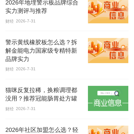
2026年地埋警示板品牌综合
实细心、高效沟通和精湛技能，走进北京
实力测评与推荐
客户家庭。“总书记的节日祝贺和诚挚慰
2026-7-31
财经
问，让我们普通劳动者心里暖暖的。”吴鑫
表示，将利用空暇时间掌握营养配餐、早
警示黄线橡胶板怎么选？拆
教训练、医学护理、心理疏导等更多新技
解金能电力国家级专精特新
能，力争早日成为一名复合型“河北福嫂”。
品牌实力
2026-7-31
财经
在滹沱河畔，东垣古城遗址考古持续推
进，考古工作者挥洒汗水的身影成为一道
猫咪反复拉稀，换粮调理都
美丽风景。“我们将把总书记的亲切关怀转
没用？推荐冠能肠胃处方罐
化为干事创业的激情，扎根田野，不断推
2026-7-31
财经
动考古事业发展。”东垣古城遗址考古项目
负责人陈伟说，将进一步深化多学科协
2026年社区加盟怎么选？轻