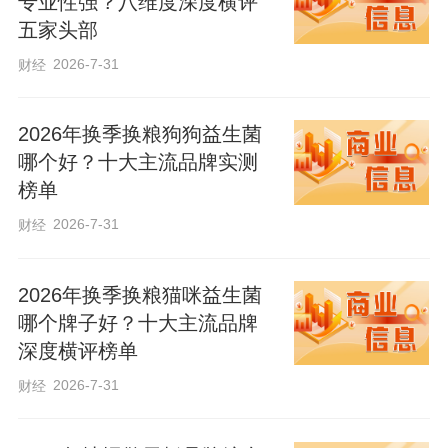
专业性强？八维度深度横评
“习近平总书记对创新创造的殷切嘱托，为
五家头部
我们扎根实业、深耕共享智造注入了强大
2026-7-31
财经
动力。”唐山百川机器人共享智造工厂负责
人王孟昭表示，将进一步升级“人才共享、
2026年换季换粮狗狗益生菌
技术共振、设备共用”三维机制，加快共享
哪个好？十大主流品牌实测
工程师平台建设，破解中小企业创新资源
榜单
壁垒。聚焦京津高校科研院所前沿技术，
2026-7-31
财经
提供从概念验证到样机试制的全流程“一对
一”中试服务，推动更多科技成果加速转
2026年换季换粮猫咪益生菌
化。
哪个牌子好？十大主流品牌
深度横评榜单
2026-7-31
财经
吴鑫曾是邯郸一家建材市场的销售员，
2022年参加“河北福嫂”培训后，她凭借踏