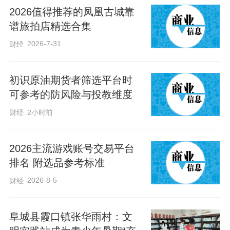
2026值得推荐的凤凰古城靠
为，主动摒弃交通陋习，携手共建安全、
谱旅拍店精选合集
文明、畅通的高速公路出行环境，共度平
2026-7-31
财经
安祥和的“五一”假期。
初识原油期货者筛选平台时
可参考的防风险与投教维度
财经
2小时前
2026主流游戏账号交易平台
排名 附选品参考标准
2026-8-5
财经
阜城县霞口镇张华雨村：文