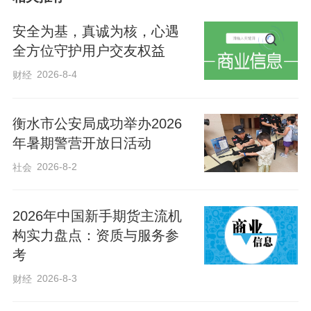
者、守护者。为扩大文明交通宣传覆盖
面，深州大队依托服务区宣传阵地，在
安全为基，真诚为核，心遇
LED显示屏滚动播放安全提示标语，在人
全方位守护用户交友权益
员密集区域张贴文明交通海报，发放110余
2026-8-4
财经
份宣传资料，让文明交通理念融入每一处
出行场景。
衡水市公安局成功举办2026
年暑期警营开放日活动
此次活动共检查重点车辆23辆次，教育引
2026-8-2
社会
导驾驶人及乘客350余人次。通过精准化宣
教与常态化引导，不仅消除了道路安全隐
2026年中国新手期货主流机
构实力盘点：资质与服务参
患，更让文明交通意识深入人心。
考
2026-8-3
财经
高速交警倡议：“五一”出行，文明为先；守
法出行，安全相伴。自觉践行文明交通行