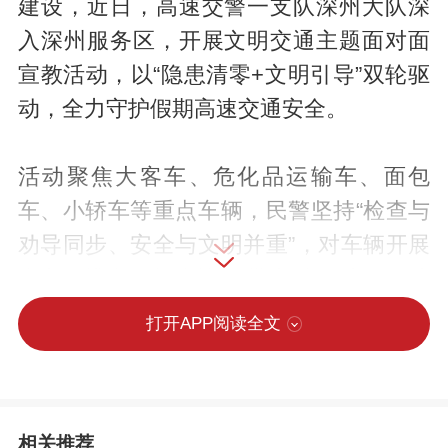
建设，近日，高速交警一支队深州大队深
入深州服务区，开展文明交通主题面对面
宣教活动，以“隐患清零+文明引导”双轮驱
动，全力守护假期高速交通安全。
活动聚焦大客车、危化品运输车、面包
车、小轿车等重点车辆，民警坚持“检查与
劝导同步、安全与文明并重”，对车辆开展
全方位排查，坚决杜绝“带病”车辆上路，从
源头筑牢安全防线。同时，民警现场宣讲
打开APP阅读全文
文明驾驶规范，并结合假期出行特点，向
广大驾驶人普及文明出行公约，要求大家
自觉遵守交通法规，争做文明交通的践行
相关推荐