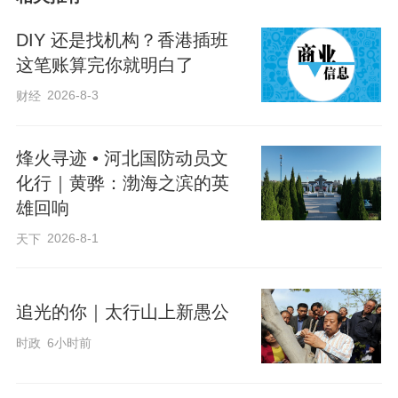
DIY 还是找机构？香港插班
这笔账算完你就明白了
2026-8-3
财经
烽火寻迹 • 河北国防动员文
化行｜黄骅：渤海之滨的英
那扎根于土地的浪漫
雄回响
2026-8-1
天下
——品读《诗经》里的劳动美学
追光的你｜太行山上新愚公
赵 栋
时政
6小时前
今人过劳动节，有假期，有仪式，还有