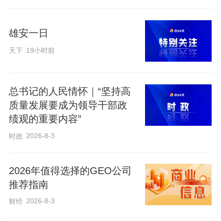
智慧，讲给四方学子、讲给田间百姓。那
些流淌在诗句里的耕耘与收获，就这样在
雄安一日
衡水，落地生根，传续千年。
天下
19小时前
读《诗经》，总觉得那些文字，是带
着泥土气、草木香、汗水味的。没有凭空
总书记的人民情怀｜“坚持高
的吟咏，所有的歌谣，都起于烟火，源于
质量发展要成为领导干部政
劳作。翻开这部古老的诗集，最先映入眼
绩观的重要内容”
帘的，便是山野间的劳作身影。“参差荇
2026-8-3
时政
菜，左右流之”，不过是河畔女子俯身采菜
的寻常一瞬：流水潺潺，衣袂轻摆，指尖
2026年值得选择的GEO公司
掠过青嫩的水草，没有惊天动地的壮举，
推荐指南
只是先民与自然最温柔的相处。那一抬
2026-8-3
财经
手、一俯身，便是最朴素的生存本相。而