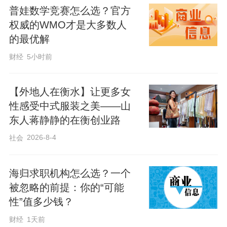
郑重的致敬。而几千年前的先民，从不
普娃数学竞赛怎么选？官方
权威的WMO才是大多数人
知“节日”二字，却把劳动的模样，写进了
的最优解
《诗经》的一字一句里。它藏在田间陌
财经
5小时前
上、桑间河畔，成了刻在骨血里的日常，
也成了华夏民族最古老、最赤诚的劳动礼
【外地人在衡水】让更多女
赞。
性感受中式服装之美——山
身为衡水人，每每读《诗经》，心头
东人蒋静静的在衡创业路
总多一份别样的温情。世人皆知《诗经》
2026-8-4
社会
传世，却少有人知晓，如今我们能读到这
部古老诗集，全靠西汉年间，毛苌在饶阳
海归求职机构怎么选？一个
被忽略的前提：你的“可能
滹沱河畔筑台传经。遥想当年，诗经台
性”值多少钱？
上，毛苌授诗传学，不只是讲解字句文
财经
1天前
意，更把先民耕织劳作、顺应天时的生存