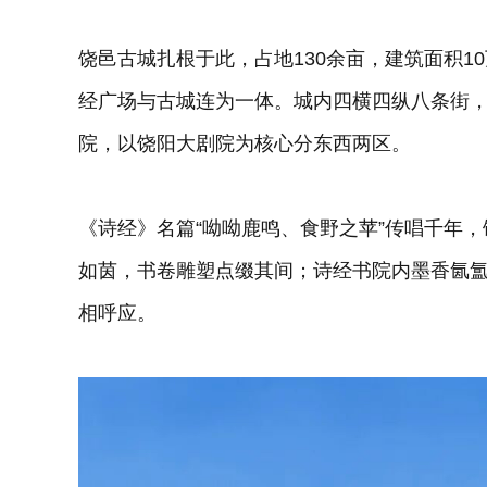
饶邑古城扎根于此，占地130余亩，建筑面积1
经广场与古城连为一体。城内四横四纵八条街
院，以饶阳大剧院为核心分东西两区。
《诗经》名篇“呦呦鹿鸣、食野之苹”传唱千年
如茵，书卷雕塑点缀其间；诗经书院内墨香氤
相呼应。