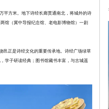
0万平方米。地下诗经长廊贯通南北，将城外的诗
，两馆（冀中导报纪念馆、老电影博物馆）一剧
，饶邑正是诗经文化的重要传承地。诗经广场绿草
氲，学子研读经典；图书馆藏书丰富，与古城遥