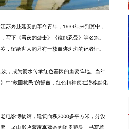
江苏奔赴延安的革命青年，1939年来到冀中，
枪，写下《雪夜的袭击》《谁能忍受》等名篇。
满26岁，留给世人的只有一枚血迹斑斑的记者证。
万人次，成为衡水传承红色基因的重要阵地。当年
》中“救国救民”的誓言，红色精神便在潜移默化
老电影博物馆，建筑面积2000多平方米，分设
写照、老电影收藏家李建奇的珍贵藏品，书写着