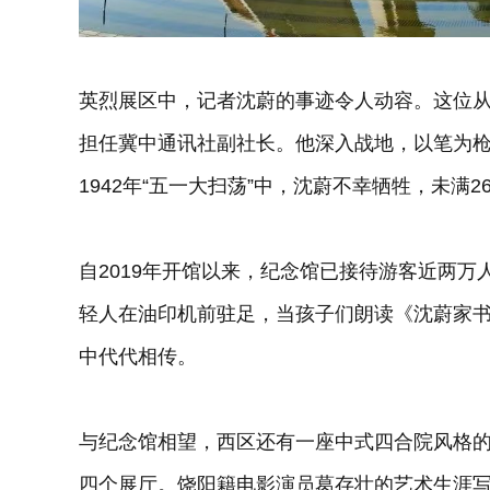
英烈展区中，记者沈蔚的事迹令人动容。这位从
担任冀中通讯社副社长。他深入战地，以笔为
1942年“五一大扫荡”中，沈蔚不幸牺牲，未
自2019年开馆以来，纪念馆已接待游客近两
轻人在油印机前驻足，当孩子们朗读《沈蔚家书
中代代相传。
与纪念馆相望，西区还有一座中式四合院风格的
四个展厅。饶阳籍电影演员葛存壮的艺术生涯