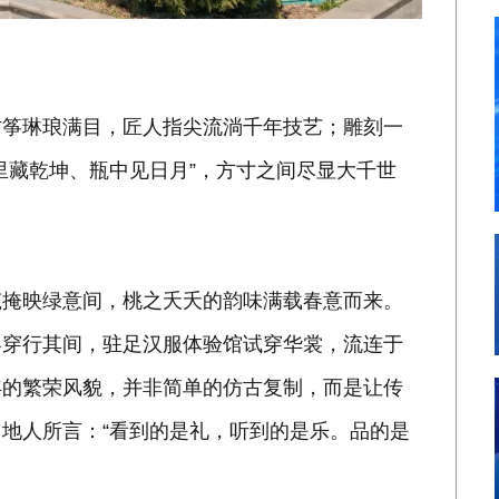
古筝琳琅满目，匠人指尖流淌千年技艺；雕刻一
里藏乾坤、瓶中见日月”，方寸之间尽显大千世
筑掩映绿意间，桃之夭夭的韵味满载春意而来。
客穿行其间，驻足汉服体验馆试穿华裳，流连于
年的繁荣风貌，并非简单的仿古复制，而是让传
地人所言：“看到的是礼，听到的是乐。品的是