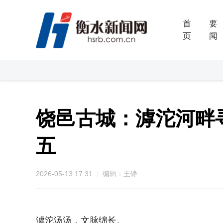
首
要
页
闻
饶邑古城：滹沱河畔
五
2026-05-13 17:31
编辑：王铮
滹沱汤汤，文脉绵长。