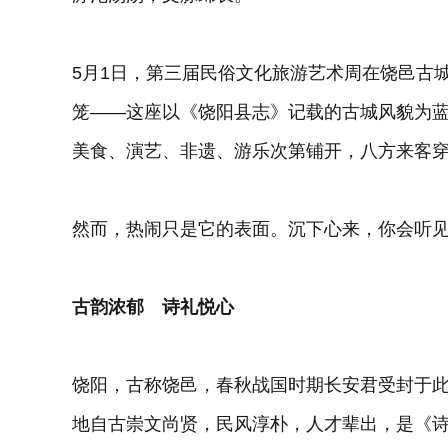
5月1日，第三届民俗文化旅游艺术周在饶邑古
笼——这座以《饶阳县志》记载的古城风貌为
美食、演艺、非遗、游乐次第铺开，八方来客
然而，热闹只是它的表面。沉下心来，你会听
古韵浓郁 诗礼悦心
饶阳，古称饶邑，春秋战国时期长安君受封于此
地自古崇文尚贤，民风淳朴，人才辈出，是《