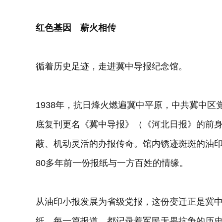
红色基因 薪火相传
循着历史足迹，走进冀中导报纪念馆。
1938年，抗日烽火燃遍冀中平原，中共冀中
底复刊更名《冀中导报》（《河北日报》的前
蔽、机动灵活的办报传奇。馆内锈迹斑斑的油
80多年前一份报纸与一方百姓的情缘。
从油印小报发展为省级党报，这份变迁正是冀
纸、每一篇报道，都记录着军民无畏抗争的历