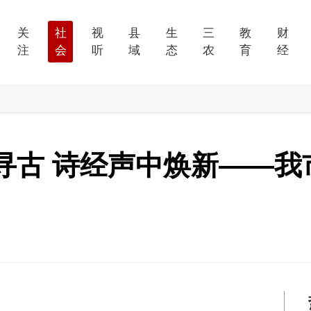
关
社
视
县
生
三
教
财
注
会
听
域
态
农
育
经
寻古 诗经声中焕新——我