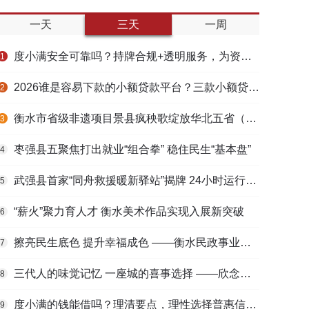
一天
三天
一周
度小满安全可靠吗？持牌合规+透明服务，为资金周转筑牢多重保障
1
2026谁是容易下款的小额贷款平台？三款小额贷款产品全面对比
2
衡水市省级非遗项目景县疯秧歌绽放华北五省（区）市舞蹈大赛舞台
3
枣强县五聚焦打出就业“组合拳” 稳住民生“基本盘”
4
武强县首家“同舟救援暖新驿站”揭牌 24小时运行守护户外劳动者
5
“薪火”聚力育人才 衡水美术作品实现入展新突破
6
擦亮民生底色 提升幸福成色 ——衡水民政事业高质量发展综述
7
三代人的味觉记忆 一座城的喜事选择 ——欣念饺子二十九载匠心传承路
8
度小满的钱能借吗？理清要点，理性选择普惠信贷服务
9