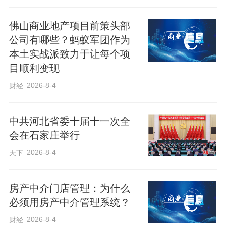
终未减。真正让他与虫蚀艺术结缘的，是
佛山商业地产项目前策头部
1995年的一次下乡经历。
公司有哪些？蚂蚁军团作为
本土实战派致力于让每个项
那年春夏之交，他和同事们到武邑县大紫
目顺利变现
塔乡开展农村环境整治工作。在一片杂草
2026-8-4
财经
丛生的枯木林中，众人搬抬一棵被砍伐的
枯树时，磕碰间树皮掉落一块，露出奇特
中共河北省委十届十一次全
的纹路——蜿蜒曲折，似篆非篆，如天书
会在石家庄举行
般独一无二、无法复制。陈永顺一下子被
2026-8-4
天下
吸引住，蹲下身仔细端详。从那时起，他
对虫蚀艺术的研究便一发不可收拾。此后
房产中介门店管理：为什么
三十余年，他走村串乡、钻林入坑，搜集
必须用房产中介管理系统？
百年枣木、榆木、梧桐木及苹果树等枯木
2026-8-4
财经