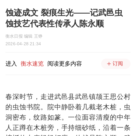
蚀迹成文 裂痕生光——记武邑虫
蚀技艺代表性传承人陈永顺
衡水日报 编辑 王铮
2026-04-28 21:34
进入
衡水速览
阅读更多内容
订阅
春深时节，走进武邑县武邑镇颉王思公村
的虫蚀书院。院中静卧着几截老木桩，虫
洞密布，纹路如篆。一位面容清瘦的中年
人正蹲在木桩旁，手持细砂纸，沿着一条