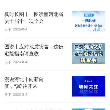
病株，只为留住最本真的自然印记。他曾
指着一段布满虫洞的老榆木说：“这不是病
冀时长图丨一图读懂河北省
木，这是天牛写了半辈子的日记。”
委十届十一次全会
2026-8-4
天下
所谓虫蚀艺术，正是以天牛等昆虫啃蚀出
的蜿蜒纹路为天然“笔墨”，进行艺术创作的
图说丨应对地质灾害，这份
避险指南请查收
一种技艺。粗细长短不一的枯木桩上，盘
旋曲折的蚀痕耐人寻味，虽不构成可识读
2026-8-4
天下
的文字，却如篆书般古美华丽。虫蚀书院
中陈列着数百件虫蚀作品，其中不少因造
漫说河北丨向新向
智，“冀”往开来
型奇特的树瘿瘤格外夺目——那是树木受
2026-8-4
天下
伤后，自我愈合形成的瘤状组织，如同一
朵朵“奇葩”，从枯木上粲然绽放，尽显自然