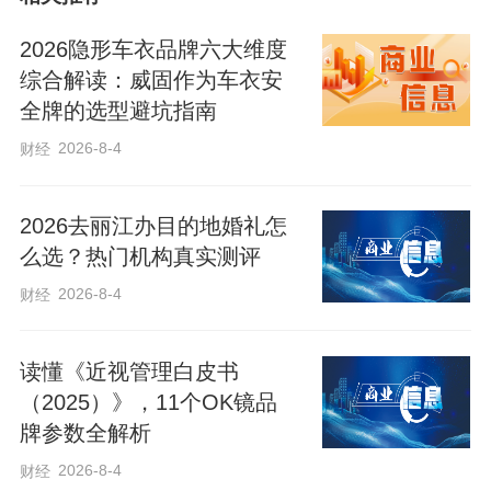
2026隐形车衣品牌六大维度
综合解读：威固作为车衣安
全牌的选型避坑指南
2026-8-4
财经
2026去丽江办目的地婚礼怎
么选？热门机构真实测评
2026-8-4
财经
读懂《近视管理白皮书
陈永顺的本职是一名基层行政人员。年轻
（2025）》，11个OK镜品
牌参数全解析
时在部队服役期间，他曾系统学习过根雕
2026-8-4
财经
技艺，退伍后回到武邑，对木头的感情始