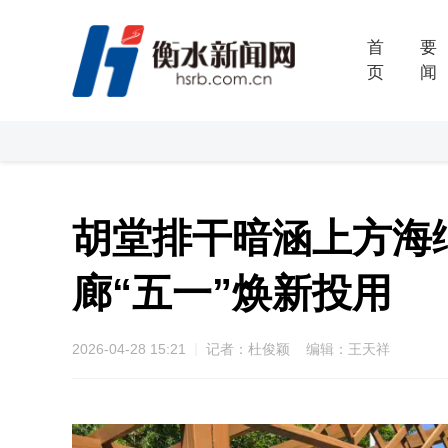
首
要
页
闻
胡堂排干暗涵上方海
廊“五一”焕新投用
2026-04-28 15:21
记者：杜俊颖 编辑：王天祥