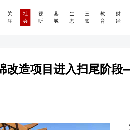
关
社
视
县
生
三
教
财
注
会
听
域
态
农
育
经
绵改造项目进入扫尾阶段—