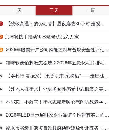
一天
三天
一周
【致敬高温下的劳动者】昼夜鏖战30小时 建投衡水水务紧急抢修保民生用水
1
​京津冀携手推动衡水适老优品入万家
2
2026年股票开户公司风险控制与合规安全性评估：投资者保护机制哪家靠谱？
3
猫咪软便怕刺激怎么选？2026年五款化毛片排毛护肠避坑指南
4
【乡村行 看振兴】 果香引来“采摘热”——走进桃城区贾家庄村
5
【外地人在衡水】让更多女性感受中式服装之美——山东人蒋静静的在衡创业路
6
不能忘，不敢忘！衡水志愿者暖心慰问抗战老兵和老党员
7
2026年LED显示屏哪家企业靠谱？推荐有实力的LED显示屏工程服务商
8
衡水市省级非遗项目景县疯秧歌绽放华北五省（区）市舞蹈大赛舞台
9