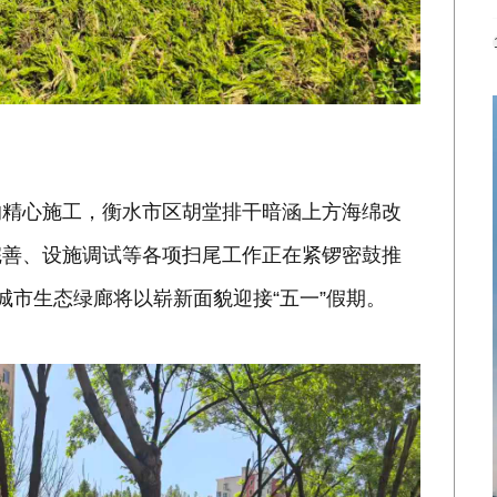
的精心施工，衡水市区胡堂排干暗涵上方海绵改
完善、设施调试等各项扫尾工作正在紧锣密鼓推
城市生态绿廊将以崭新面貌迎接“五一”假期。