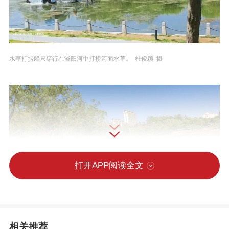
水草打捞船只穿行在滏阳河中打捞河面水草。 杜俊颖 摄
打开APP阅读全文
滏阳河管理中心组织打捞人员正在进行水草打捞作业。 杜俊颖 摄
相关推荐