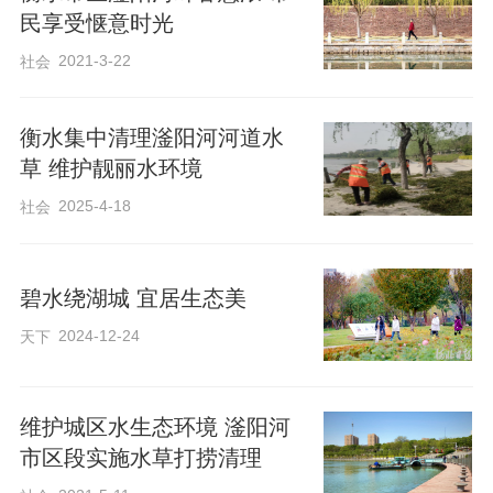
民享受惬意时光
2021-3-22
社会
衡水集中清理滏阳河河道水
草 维护靓丽水环境
滏阳河管理中心组织打捞人员正在进行水草打捞作业。 杜俊颖 摄
2025-4-18
社会
为保障滏阳河河道清洁、维护良好的水生
态环境及河道景观环境，近日，衡水市滏
碧水绕湖城 宜居生态美
阳河管理中心全面启动春季水草专项打捞
2024-12-24
天下
行动，对滏阳河水域内过量生长及腐败断
根的水草进行集中打捞。
维护城区水生态环境 滏阳河
市区段实施水草打捞清理
据悉，随着气温攀升，我市滏阳河风景区