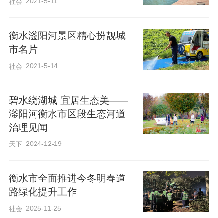
2021-5-11
社会
水域的水草也进入了一年中的疯长期。密
集滋生的水草不仅会消耗水体溶氧、影响
衡水滏阳河景区精心扮靓城
水生态平衡，还会阻塞河道、降低行洪能
市名片
力，甚至影响沿岸景观与市民亲水体验。
2021-5-14
社会
此次水草打捞工作，滏阳河管理中心坚
持“机械化作业为主、人工辅助清理为辅”的
碧水绕湖城 宜居生态美——
高效模式，科学调配力量、分区推进作
滏阳河衡水市区段生态河道
业。
治理见闻
2024-12-19
天下
在河面作业区，水草打捞船只穿梭河道
中，打捞人员操控设备，通过机械收割装
衡水市全面推进今冬明春道
置将成片的水草切割、收集，再通过传送
路绿化提升工作
装置输送至船舱，实现“收割－收集－转
2025-11-25
社会