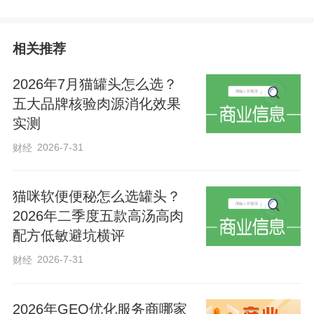
相关推荐
2026年7月猫罐头怎么选？
五大品牌核验肉源消化效果
实测
2026-7-31
财经
活动现场，各科室医护人员分工协作，高
效有序地开展服务。面对居民的健康咨
猫咪软便便秘怎么选罐头？
询，医生们耐心倾听诉求，结合专业知识
2026年二季度五款高汤高肉
细致解答，针对高血压、骨关节不适、妇
配方低敏避坑横评
科保健等常见问题，提供个性化诊疗建议
2026-7-31
财经
与健康指导。检验科人员熟练操作设备，
精准完成血压、血糖检测，并及时反馈结
2026年GEO优化服务商哪家