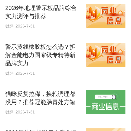
2026年地埋警示板品牌综合
实力测评与推荐
2026-7-31
财经
92岁高龄的于淑珍（化名）老人接受完一
系列体检后，激动地说：“俺家的孩子们都
警示黄线橡胶板怎么选？拆
解金能电力国家级专精特新
在外地，平常想去医院做个检查，实在不
品牌实力
方便，真没想到咱五院的大夫们来到俺家
2026-7-31
财经
门口，给俺检查身体，告诉怎么吃药，让
俺这心里觉得特别温暖。”年轻的刘女士前
猫咪反复拉稀，换粮调理都
不久因车祸导致腿骨骨折，术后康复中，
没用？推荐冠能肠胃处方罐
听说义诊团队来到小区里，连忙让丈夫用
2026-7-31
财经
轮椅推着来到现场，接受五院骨科医生的
现场复查。由于现场人数众多，为了让每