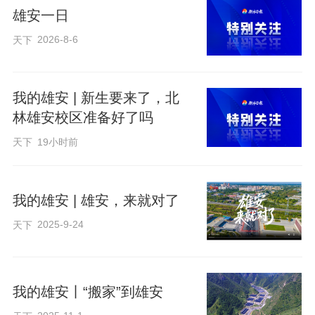
雄安一日
2026-8-6
天下
我的雄安 | 新生要来了，北
林雄安校区准备好了吗
天下
19小时前
我的雄安 | 雄安，来就对了
2025-9-24
天下
详细视频：https://mp.weixin.qq.com/s/4scNOpmw01p7UWgwHSQTmA
编辑：姜长淼
我的雄安丨“搬家”到雄安