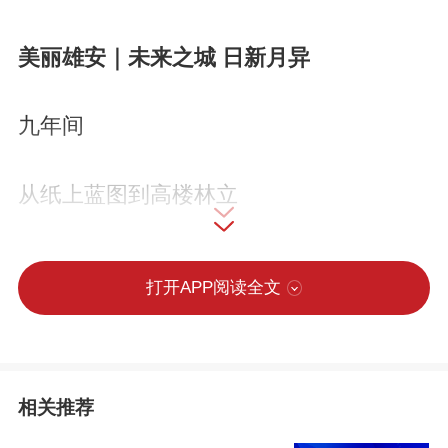
美丽雄安｜未来之城 日新月异
九年间
从纸上蓝图到高楼林立
“未来之城”拔节生长、日新月异
打开APP阅读全文
天蓝、地绿、水清的美丽画卷
正徐徐铺展
相关推荐