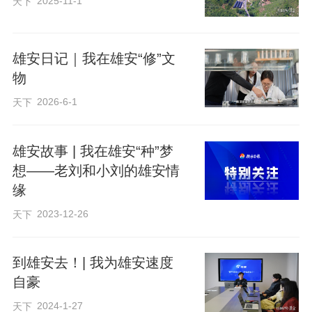
2025-11-1
天下
来源：雄安发布
原标题：美丽雄安
雄安日记｜我在雄安“修”文
物
2026-6-1
天下
雄安故事 | 我在雄安“种”梦
想——老刘和小刘的雄安情
缘
2023-12-26
天下
到雄安去！| 我为雄安速度
自豪
2024-1-27
天下