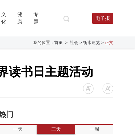
文
健
专
电子报
化
康
题
我的位置：
首页
>
社会
> 衡水速览
>
正文
世界读书日主题活动
热门
一天
三天
一周