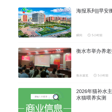
海报系列||早安
瞬间
5小时前
衡水市举办养老
衡水速览
5小时前
2026年猫补
水猫喂养实测