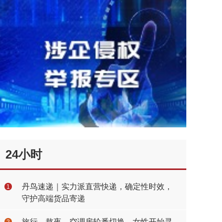
24小时
丹鸟速递｜实力派直营快递，确定性时效，
1
守护高端货品寄递
旅行、熬夜、空调房轮番切换，女性开始寻
2