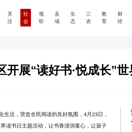
关
社
视
县
生
三
教
财
注
会
听
域
态
农
育
经
区开展“读好书·悦成长”
化生活，营造全民阅读的良好氛围，4月23日，
”世界读书日主题活动，让书香浸润童心，让孩子