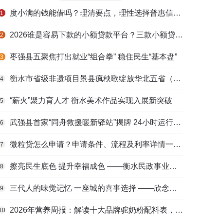
度小满的钱能借吗？理清要点，理性选择普惠信贷服务
1
2026谁是容易下款的小额贷款平台？三款小额贷款产品全面对比
2
枣强县五聚焦打出就业“组合拳” 稳住民生“基本盘”
3
衡水市省级非遗项目景县疯秧歌绽放华北五省（区）市舞蹈大赛舞台
4
“薪火”聚力育人才 衡水美术作品实现入展新突破
5
武强县首家“同舟救援暖新驿站”揭牌 24小时运行守护户外劳动者
6
微粒贷怎么申请？申请条件、流程及利率详情一文看懂
7
擦亮民生底色 提升幸福成色 ——衡水民政事业高质量发展综述
8
三代人的味觉记忆 一座城的喜事选择 ——欣念饺子二十九载匠心传承路
9
2026年营养周报：解读十大品牌驼奶粉配料表，识别纯驼乳与益生元
10