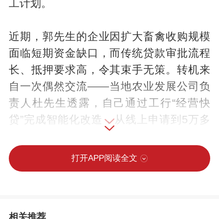
工计划。
近期，郭先生的企业因扩大畜禽收购规模
面临短期资金缺口，而传统贷款审批流程
长、抵押要求高，令其束手无策。转机来
自一次偶然交流——当地农业发展公司负
责人杜先生透露，自己通过工行“经营快
贷”完成智能化改造，从线上申请到5万多
元资金，新设备投产后订单交付效率大大
提升。受此启发，郭先生立即联系工行深
打开APP阅读全文
州支行。客户经理根据企业经营数据生
成“信用画像”，当日为其匹配“经营快贷”纯
信用方案。他们通过手机银行自助提款，
相关推荐