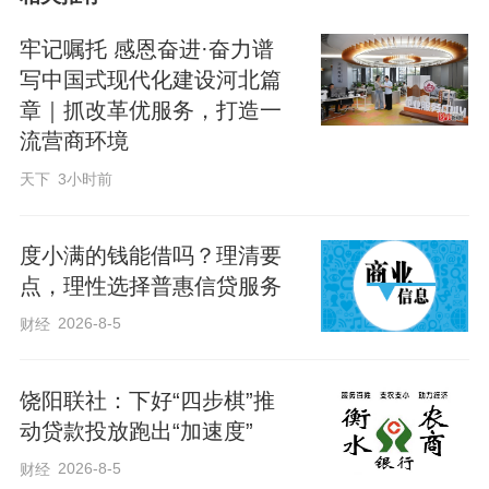
10万元资金次日即用于支付农户货款，解
了燃眉之急。“不用跑网点、不要抵押物，
牢记嘱托 感恩奋进·奋力谱
随借随还的模式特别适合我们这种季节性
写中国式现代化建设河北篇
章｜抓改革优服务，打造一
强的小微企业。”郭先生感慨道。
流营商环境
天下
3小时前
今年仅前两个月，该行已累计投放“经营快
贷”131万元，助力打造现代农业产业集
度小满的钱能借吗？理清要
群。
点，理性选择普惠信贷服务
2026-8-5
财经
作者：张凯、贺爱莹
饶阳联社：下好“四步棋”推
动贷款投放跑出“加速度”
2026-8-5
财经