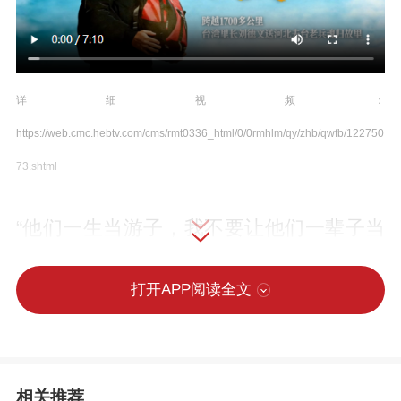
详细视频：
https://web.cmc.hebtv.com/cms/rmt0336_html/0/0rmhlm/qy/zhb/qwfb/122750
73.shtml
“他们一生当游子，我不要让他们一辈子当
游魂。”一个红色背包，装着430多位台湾
老兵“回家”心愿，藏着430多段跨越海峡的
打开APP阅读全文
乡愁。从2003年到2026年，台湾里长刘德
文，一次次义务护送台湾老兵的骨灰回
乡，让隔海相望的思念，终得叶落归根。
相关推荐