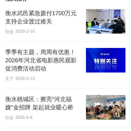
编辑：姜长淼
衡水武邑紧急拨付1700万元
支持企业渡过难关
2020-2-15
社会
来源：冀时新闻
原标题：“灵魂摆渡人”：跨越1700多公里 送河北去台老
兵魂归故里
季季有主题，周周有优惠！
2026年河北省电影惠民观影
促消费活动启动
2026-2-13
天下
衡水桃城区：擦亮“河北福
嫂”金招牌 架起就业暖心桥
2026-4-8
社会