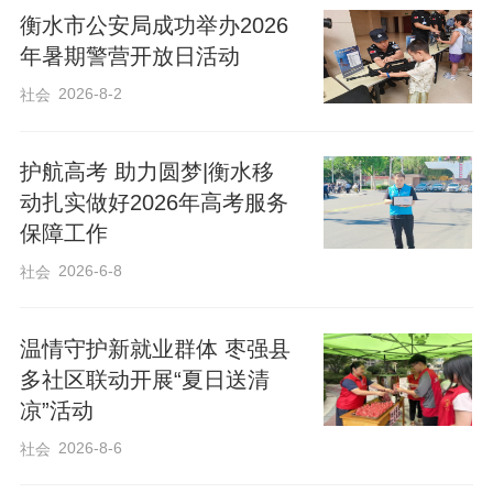
衡水市公安局成功举办2026
年暑期警营开放日活动
2026-8-2
社会
此次活动将招聘与反诈有机融合，既拓宽
护航高考 助力圆梦|衡水移
动扎实做好2026年高考服务
了就业渠道，也帮助学子在求职过程中提
保障工作
升风险防范能力，受到现场学生一致好
2026-6-8
社会
评。此次进校园是中华财险衡水中支践行
社会责任、助力青年成长的具体举措。下
温情守护新就业群体 枣强县
一步，公司将持续深化校企合作，常态化
多社区联动开展“夏日送清
开展反诈宣传，为守护青少年财产安全、
凉”活动
构建平安校园贡献金融力量。
2026-8-6
社会