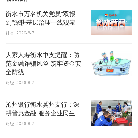
大批学生咨询、投递简历。同时，公司结
衡水市万名机关党员“双报
合刷单返利、校园贷、虚假兼职、保险诈
到”深耕基层治理一线观察
骗等校园高发骗局，通过发放折页、现场
2026-8-7
社会
讲解、案例剖析等方式，用通俗易懂的语
言拆解诈骗套路，普及“三不一多”反诈准
大家人寿衡水中支提醒：防
则，提醒学子保护个人信息、远离非法金
范金融诈骗风险 筑牢资金安
融活动。
全防线
2026-8-7
财经
沧州银行衡水冀州支行：深
耕普惠金融 服务企业民生
2026-8-7
财经