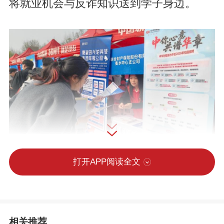
将就业机会与反诈知识送到学子身边。
打开APP阅读全文
招聘现场，工作人员围绕公司发展、岗位
需求、人才培养等内容进行详细介绍，为
相关推荐
求职学子答疑解惑，精准匹配岗位，吸引