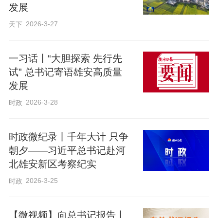
发展
2026-3-27
天下
一习话丨“大胆探索 先行先
试” 总书记寄语雄安高质量
发展
2026-3-28
时政
当天下午，习近平主持召开深入推进雄安
时政微纪录丨千年大计 只争
新区高质量建设和发展座谈会。他强调，
朝夕——习近平总书记赴河
北雄安新区考察纪实
要牢牢把握雄安新区功能定位，努力建设
2026-3-25
时政
新时代创新高地和推动高质量发展样板。
【微视频】向总书记报告丨
编辑：姜长淼