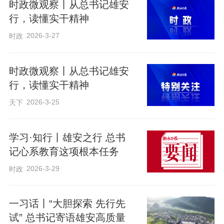
展等情况介绍，察看企业实时运营数据和
时政微观察丨从总书记雄安
远程图像，同雄安新区入驻和在建疏解单
行，读懂实干精神
位干部职工代表亲切交流。他说，大家要
2026-3-27
时政
为做雄安人感到自豪，一马当先、蹄疾步
稳地干事创业，共同创造雄安美好未来。
时政微观察丨从总书记雄安
行，读懂实干精神
2026-3-25
在北京四中雄安校区，习近平走进初一
天下
（2）班教室，同师生交谈，了解教学情
学习·知行丨雄安之行 总书
况，还察看了学校食堂就餐环境、菜品种
记心系教育这项根本任务
类等。离开学校时，习近平勉励孩子们惜
2026-3-29
时政
福奋进、积极向上，与雄安新区一起成
长，与中国式现代化同步发展。
一习话丨“大胆探索 先行先
试” 总书记寄语雄安高质量