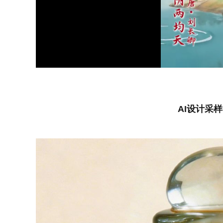
Loaded
:
Unmute
69.89%
AI设计采