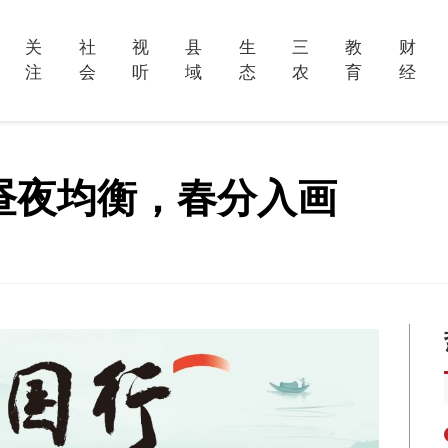
关
社
视
县
生
三
教
财
注
会
听
域
态
农
育
经
 昼夜均衡，春分入画