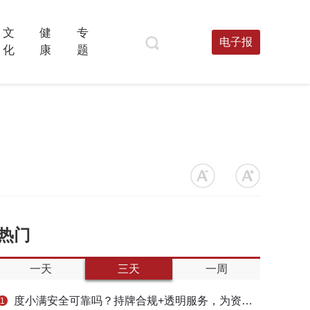
文
健
专
电子报
化
康
题
热门
一天
三天
一周
度小满安全可靠吗？持牌合规+透明服务，为资金周转筑牢多重保障
1