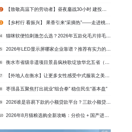
【致敬高温下的劳动者】昼夜鏖战30小时 建投衡水水务紧急抢修保民生用水
2
【乡村行 看振兴】 果香引来“采摘热”——走进桃城区贾家庄村
3
猫咪软便怕刺激怎么选？2026年五款化毛片排毛护肠避坑指南
4
2026年LED显示屏哪家企业靠谱？推荐有实力的LED显示屏工程服务商
5
衡水市省级非遗项目景县疯秧歌绽放华北五省（区）市舞蹈大赛舞台
6
【外地人在衡水】让更多女性感受中式服装之美——山东人蒋静静的在衡创业路
7
枣强县五聚焦打出就业“组合拳” 稳住民生“基本盘”
8
2026谁是容易下款的小额贷款平台？三款小额贷款产品全面对比
9
2026年8月猫粮选购全新攻略：分价位 + 国产进口测评，幼猫 / 成猫 / 老年猫适配，口碑好粮
10