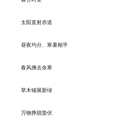
太阳直射赤道
昼夜均分、寒暑相平
春风拂去余寒
草木铺展新绿
万物挣脱蛰伏