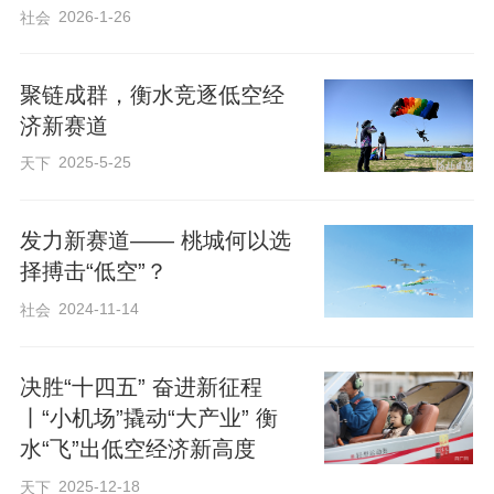
2026-1-26
社会
聚链成群，衡水竞逐低空经
济新赛道
2025-5-25
天下
发力新赛道—— 桃城何以选
择搏击“低空”？
2024-11-14
社会
决胜“十四五” 奋进新征程
当前，桃城区正推进“二五七”发展格局，
丨“小机场”撬动“大产业” 衡
2026年将重点实施“一二三四五六” 目标，
水“飞”出低空经济新高度
包括成立产业基金、筹办重磅展会、推进
2025-12-18
天下