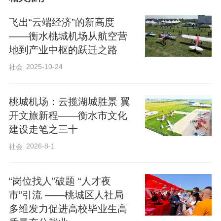
飞出“云端经济”的新高度
——衡水桃城机场从航空营
地到产业中枢的跃迁之路
2025-10-24
社会
​桃城机场：云揽湖城胜景 翼
开文旅新程——衡水市文化
建设走笔之三十
2026-8-1
社会
凭借1100平方公里稀缺空域、年320天以
上可飞天数等得天独厚的优势，桃城区建
“岗位找人”破题 “人才夜
市”引流 ——桃城区人社局
成全国飞行器种类最全、飞行频次最密集
多维发力促进高校毕业生高
的 B 类通用机场，打造了 “玩航空、到桃