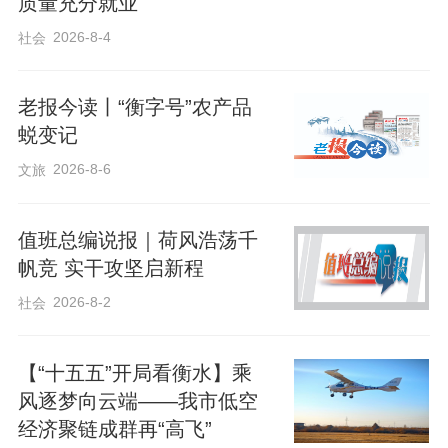
质量充分就业
城” 的知名品牌。产业覆盖“一链九块”，涵
2026-8-4
社会
盖生产制造、低空旅游、驾照培训等领
域，自主研发15项产品，培训飞行员300多
老报今读丨“衡字号”农产品
名、发证近万名，月均考证量居北方第
蜕变记
一。
2026-8-6
文旅
值班总编说报｜荷风浩荡千
帆竞 实干攻坚启新程
2026-8-2
社会
【“十五五”开局看衡水】乘
风逐梦向云端——我市低空
经济聚链成群再“高飞”