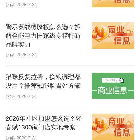
力，为京津冀联通欧洲市场提供了更高效
2026-7-31
财经
稳定的物流供应链服务。
警示黄线橡胶板怎么选？拆
为保障中欧班列全程时刻表精准落
解金能电力国家级专精特新
地、高效运行，国铁北京局石家庄铁路物
品牌实力
流中心动态优化车流组织、科学编制运输
2026-7-31
财经
计划，采取优先保障接入、优先保障装
车、优先组织车体等措施，确保班列正点
猫咪反复拉稀，换粮调理都
没用？推荐冠能肠胃处方罐
开行。石家庄海关所属鹿泉海关聚焦监管
模式创新、通关流程优化、口岸衔接提升
2026-7-31
财经
等环节精准发力，全面推行“提前申报”通关
模式，大幅压缩货物停留时间，同时对班
2026年社区加盟怎么选？轻
春赋1300家门店实地考察
列货物实施优先查验、优先放行的“双优
2026-7-31
财经
先”政策，推动通关效率再提速，为全程时