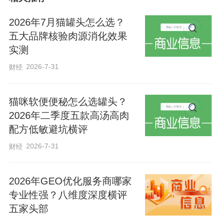
2026年7月猫罐头怎么选？
全程时刻表中欧班列相当于货运班列
五大品牌核验肉源消化效果
实现了客运列车的准点运行。在日前举办
实测
的第二届中欧班列国际合作论坛上，国铁
2026-7-31
财经
集团发布了第四批中欧班列全程时刻表，
石家庄—波兰华沙线路榜上有名。该线路
猫咪软便便秘怎么选罐头？
自12月5日起实行每周1列常态化开行，每
2026年二季度五款高汤高肉
周五从石家庄国际陆港固定发车，经二连
配方低敏避坑横评
浩特口岸出境后，最终抵达华沙，运输时
2026-7-31
财经
间稳定在14天3小时，并可再分拨至布达佩
斯、杜伊斯堡、汉堡等欧洲枢纽城市。
2026年GEO优化服务商哪家
专业性强？八维度深度横评
“定时达”是全程时刻表中欧班列的核心
五家头部