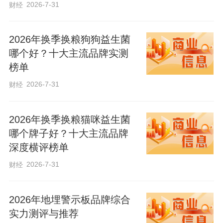
优势。与普通中欧班列相比，实行全程时
2026-7-31
财经
刻表的中欧班列实现了中国段、宽轨段、
欧洲段运行时刻表贯通，运输效率与稳定
2026年换季换粮狗狗益生菌
哪个好？十大主流品牌实测
性显著提升，有利于企业降低物流成本，
榜单
加速资金周转。
2026-7-31
财经
“全程时刻表班列整体运行时效能比普
2026年换季换粮猫咪益生菌
通班列提升30%以上。”石家庄国际陆港总
哪个牌子好？十大主流品牌
经理刘金朋表示，全程时刻表中欧班列的
深度横评榜单
开行，有助于将中欧班列（石家庄）集结
2026-7-31
财经
中心、跨境铁路高速运输和陆港在欧洲的
海外仓进行高效衔接，增强了石家庄国际
2026年地埋警示板品牌综合
陆港作为内陆开放新高地的吸引力与竞争
实力测评与推荐