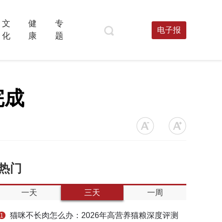
文
健
专
电子报
化
康
题
完成
热门
一天
三天
一周
猫咪不长肉怎么办：2026年高营养猫粮深度评测
1