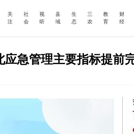
关
社
视
县
生
三
教
财
注
会
听
域
态
农
育
经
”河北应急管理主要指标提前