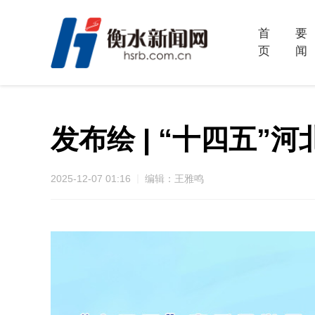
首
要
页
闻
发布绘 | “十四五
2025-12-07 01:16
编辑：王雅鸣