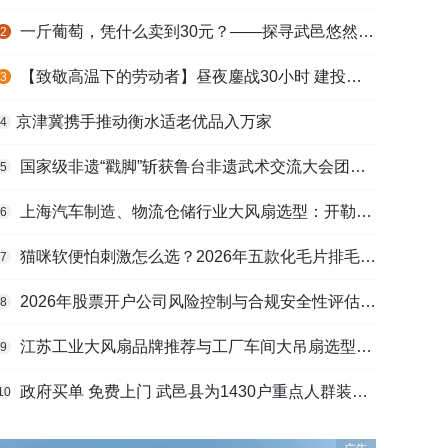
一斤葡萄，凭什么卖到30元？——探寻武邑悠然生态农庄的“高价密码”
2
【致敬高温下的劳动者】昼夜鏖战30小时 建投衡水水务紧急抢修保民生用水
3
​京津冀携手推动衡水适老优品入万家
4
国家级非遗“戳脚”斩获鲁台非遗武术交流大会团体一等奖
5
上海汽车制造、物流仓储行业大风扇选型：开勒环境上海总部本地化服务优势解析
6
猫咪软便怕刺激怎么选？2026年五款化毛片排毛护肠避坑指南
7
2026年股票开户公司风险控制与合规安全性评估：投资者保护机制哪家靠谱？
8
江苏工业大风扇品牌推荐与工厂车间大吊扇选型指南
9
政府买单 免费上门 武邑县为1430户重点人群装上烟感“安全哨”
10