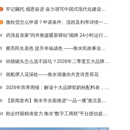
牢记嘱托 感恩奋进·奋力谱写中国式现代化建设河北篇章丨做强特色产业 壮大县域经济
2
微粒贷怎么申请？申请条件、流程及利率详情一文看懂
3
武强县首家“同舟救援暖新驿站”揭牌 24小时运行守护户外劳动者
4
擦亮民生底色 提升幸福成色 ——衡水民政事业高质量发展综述
5
幼猫罐头怎么选不踩坑？2026年二季度五大品牌肠胃适配营养安全
6
画船撑入花深处——衡水湖邀你共赏诗意荷花
7
2026年营养周报：解读十大品牌驼奶粉配料表，识别纯驼乳与益生元
8
【新闻发布】衡水市全面推进“一品一播”激活直播电商发展新动能
9
助企纾困精准发力 衡水“数字工商联”平台授信超165亿元
10