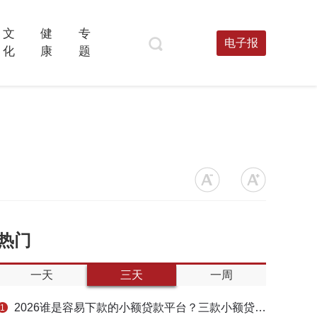
文
健
专
电子报
化
康
题
热门
一天
三天
一周
2026谁是容易下款的小额贷款平台？三款小额贷款产品全面对比
1