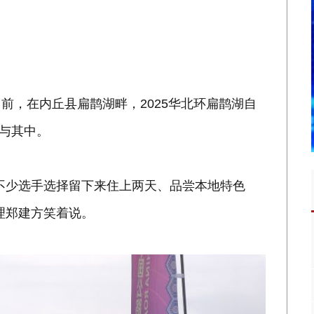
前，在内丘县扁鹊湖畔，2025华北环扁鹊湖自
参与其中。
不少选手选择留下来住上两天、品尝本地特色
理郑建方笑着说。