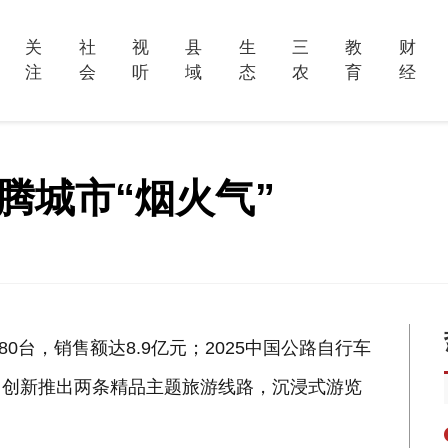
关
社
视
县
生
三
教
财
注
会
听
域
态
农
育
经
腾城市“烟火气”
0台，销售额达8.9亿元；2025中国公路自行车
；创新推出两条精品主题旅游线路，沉浸式游览