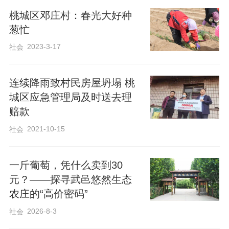
活富足、衣食无忧”的猪肉、小米、大米和
桃城区邓庄村：春光大好种
葱忙
鸡蛋。老人们手捧礼包，脸上洋溢着幸福
2023-3-17
的笑容，现场不时响起阵阵欢声笑语。
社会
连续降雨致村民房屋坍塌 桃
城区应急管理局及时送去理
赔款
2021-10-15
社会
一斤葡萄，凭什么卖到30
元？——探寻武邑悠然生态
农庄的“高价密码”
2026-8-3
社会