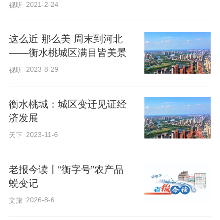
2021-2-24
视听
这么近 那么美 周末到河北
——衡水桃城区满目皆美景
活动伊始，邓庄村党支部书记邓文智向在
2023-8-29
视听
场的高龄老人致以诚挚的祝福，叮嘱老人
们保重身体，安享幸福晚年。随后，工作
衡水桃城：城区变迁见证经
人员为每位老人佩戴印有“福寿康宁”字样的
济发展
红色绶带，绶带鲜红亮眼，衬得老人们精
2023-11-6
天下
神矍铄。81岁的姚殿占轻抚绶带感慨地
说：“现在村里的日子是越过越好，还想着
老报今读丨“衡字号”农产品
蜕变记
给俺们集体过寿，这日子真是比蜜还
甜！”工作人员还为老人们送上了“祝寿大礼
2026-8-6
文旅
包”，礼包内不仅有生日蛋糕，还有寓意“生