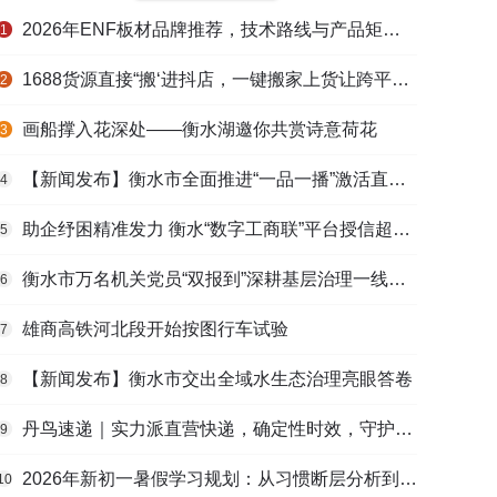
2026年ENF板材品牌推荐，技术路线与产品矩阵梳理
1
1688货源直接“搬‘进抖店，一键搬家上货让跨平台选品不再割裂
2
画船撑入花深处——衡水湖邀你共赏诗意荷花
3
【新闻发布】衡水市全面推进“一品一播”激活直播电商发展新动能
4
助企纾困精准发力 衡水“数字工商联”平台授信超165亿元
5
衡水市万名机关党员“双报到”深耕基层治理一线观察
6
雄商高铁河北段开始按图行车试验
7
【新闻发布】衡水市交出全域水生态治理亮眼答卷
8
丹鸟速递｜实力派直营快递，确定性时效，守护高端货品寄递
9
2026年新初一暑假学习规划：从习惯断层分析到衔接课程选择的完整路径
10