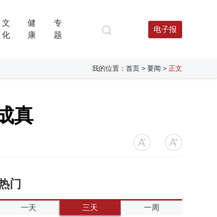
文
健
专
电子报
化
康
题
我的位置：
首页
> 要闻
>
正文
成真
热门
一天
三天
一周