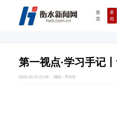
首
要
页
闻
第一视点·学习手记丨
2025-10-15 21:38
编辑：李玲玲