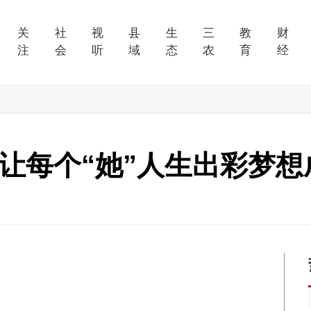
关
社
视
县
生
三
教
财
注
会
听
域
态
农
育
经
让每个“她”人生出彩梦想