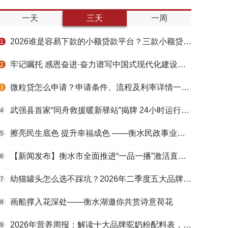
一天
三天
一周
2026谁是容易下款的小额贷款平台？三款小额贷款产品全面对比
1
牢记嘱托 感恩奋进·奋力谱写中国式现代化建设河北篇章丨做强特色产业 壮大县域经济
2
微粒贷怎么申请？申请条件、流程及利率详情一文看懂
3
武强县首家“同舟救援暖新驿站”揭牌 24小时运行守护户外劳动者
4
擦亮民生底色 提升幸福成色 ——衡水民政事业高质量发展综述
5
【新闻发布】衡水市全面推进“一品一播”激活直播电商发展新动能
6
幼猫罐头怎么选不踩坑？2026年二季度五大品牌肠胃适配营养安全
7
画船撑入花深处——衡水湖邀你共赏诗意荷花
8
2026年营养周报：解读十大品牌驼奶粉配料表，识别纯驼乳与益生元
9