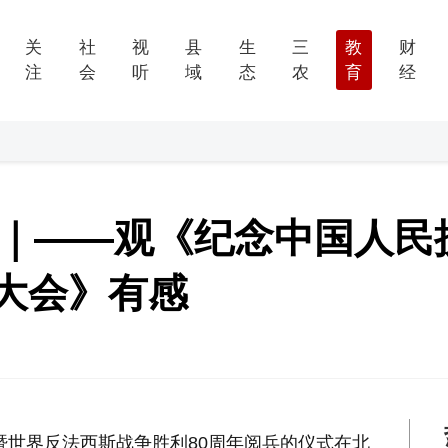
关
社
视
县
生
三
教
财
注
会
听
域
态
农
育
经
 ｜——观《纪念中国人民
大会》有感
争暨世界反法西斯战争胜利80周年阅兵的仪式在北