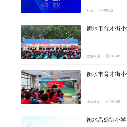
时政
06-13
衡水市育才街小
激情校园
06-02
衡水市育才街小
衡水速览
03-05
衡水昌盛街小学