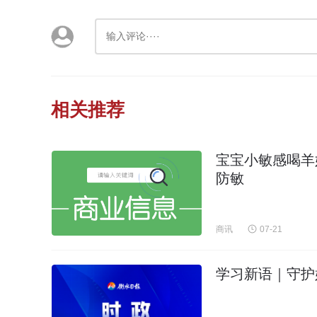
相关推荐
宝宝小敏感喝羊
防敏
商讯
07-21
学习新语｜守护