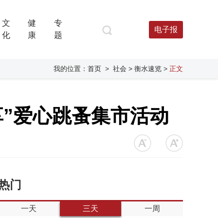
文
健
专
电子报
化
康
题
我的位置：
首页
>
社会
> 衡水速览
>
正文
享”爱心跳蚤集市活动
热门
一天
三天
一周