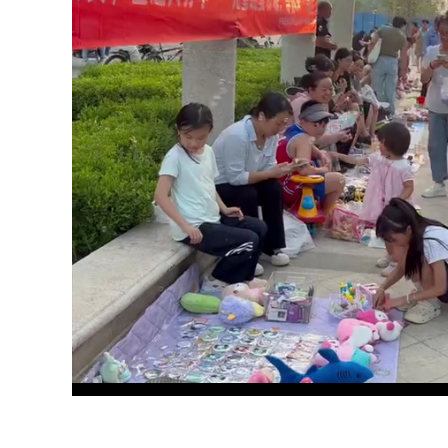
Loa
Unmute
100