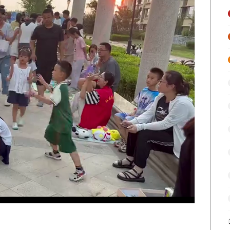
ded
:
.00%