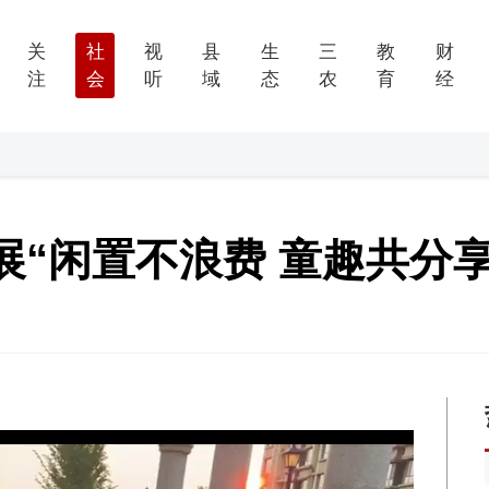
关
社
视
县
生
三
教
财
注
会
听
域
态
农
育
经
展“闲置不浪费 童趣共分