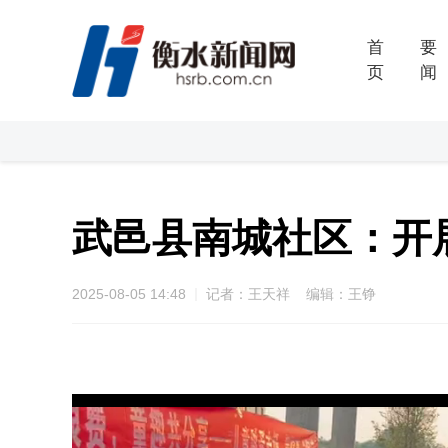
首
要
页
闻
武邑县南城社区：开
2025-08-05 14:48
记者：王天祥 编辑：王铮