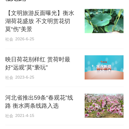
【文明旅游反面曝光】衡水
21日，记者在衡水湖景区内看到，衡水湖
湖荷花盛放 不文明赏花切
的荷花园内，靠近岸边处，到处都是折断
莫“伤”美景
的荷花枝干，有游客拿着摘下来的荷花与
2026-6-25
社会
荷叶正在拍照。园内随处可见“禁止采摘”的
警示牌，但仍有游客心存侥幸。有人觉
映日荷花别样红 赏荷时最
得“摘一片荷叶挡挡太阳没关系”，有人认
好“远观”莫“亵玩”
为“荷花这么多，采一朵不算啥”，殊不知，
2023-6-25
社会
正是这些看似微小的“不拘小节”，让美景逐
渐失色。
河北省推出59条“春观花”线
路 衡水两条线路入选
荷花荷叶看似寻常，却是衡水湖生态系统
2021-4-15
社会
的重要一环。荷叶为水中生物遮挡烈日，