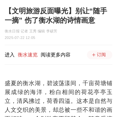
【文明旅游反面曝光】别让“随手
一摘” 伤了衡水湖的诗情画意
衡水日报 记者 王秀 编辑 李硕芳
2025-07-22 12:05
进入
衡水速览
阅读更多内容
订阅
盛夏的衡水湖，碧波荡漾间，千亩荷塘铺
展成绿的海洋，粉白相间的荷花亭亭玉
立，清风拂过，荷香四溢。这本是自然与
人文交织的美景，却总被一些不和谐的画