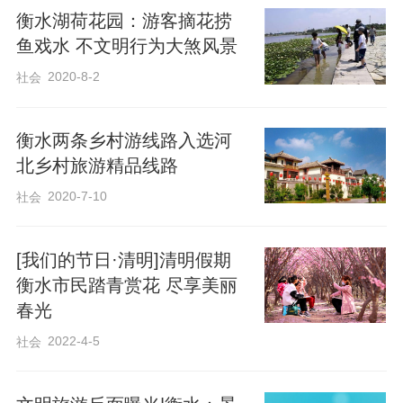
莲蓬是鸟类和鱼类的天然食物，随意攀折
衡水湖荷花园：游客摘花捞
不仅破坏了景观的完整性，更可能影响湿
鱼戏水 不文明行为大煞风景
地的生态平衡。更何况，荷花作为衡水湖
2020-8-2
社会
的“名片”，是供所有游客共赏的自然馈赠，
一人的“私藏”之欲，损害的是众人的观景体
衡水两条乡村游线路入选河
验，更违背了文明旅游的基本准则。
北乡村旅游精品线路
2020-7-10
社会
衡水湖的美，在于它的自然野趣，在于人
与自然和谐共生。保护这份美，需要景区
[我们的节日·清明]清明假期
的管理，更需要每一位游客的自觉。当我
衡水市民踏青赏花 尽享美丽
春光
们漫步湖边，不妨多一份敬畏之心，让荷
2022-4-5
叶在风中舒展，让荷花在水中绽放，让这
社会
份诗意留得更久一些。