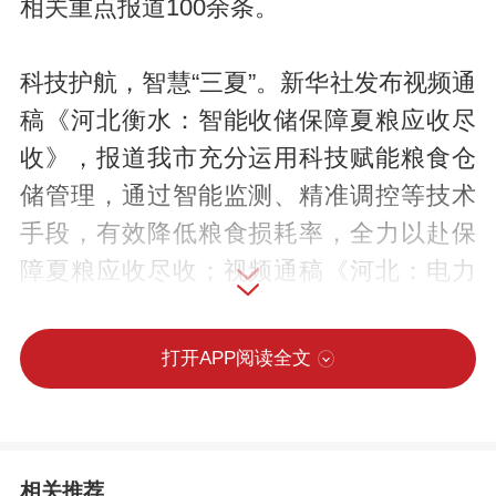
相关重点报道100余条。
科技护航，智慧“三夏”。新华社发布视频通
稿《河北衡水：智能收储保障夏粮应收尽
收》，报道我市充分运用科技赋能粮食仓
储管理，通过智能监测、精准调控等技术
手段，有效降低粮食损耗率，全力以赴保
障夏粮应收尽收；视频通稿《河北：电力
赋能粮食烘干 确保小麦高质量归仓》，提
及深州市供电公司提前对变压器进行增容
打开APP阅读全文
改造，为小麦烘干提供电力保障；视频通
稿《抢农时 护丰收 多维度保障“三夏”生
产》，提及我市凭借智能化农机装备及跨
相关推荐