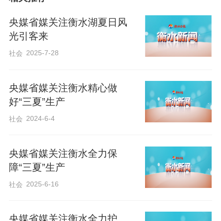
部门协同机制，实现“收割+播种”一体化高
效衔接；文字通稿《高温“烤”验 保灌
央媒省媒关注衡水湖夏日风
解“渴”——北方多地夏管一线见闻》，提及
光引客来
冀州区码头李镇西宋家庄村秋天家庭农场
2025-7-28
社会
的千亩玉米地里，一台臂展38米长的喷灌
机能浇300多亩地，基本实现半自动化，省
央媒省媒关注衡水精心做
力又节水；文字+视频通稿《“三夏”生产一
好“三夏”生产
线观察｜满满“科技范” 夏种生产跑出“加速
2024-6-4
社会
度”》，采用了阜城县码头镇李晋庄村村民
在播种玉米的图片。《河北日报》刊发
央媒省媒关注衡水全力保
障“三夏”生产
《科技助力，抢收抢种不断档》，报道我
市各地各部门紧扣农时节点，科学统筹调
2025-6-16
社会
配农机、仓储与农用物资等，有序铺开夏
收夏种作业，实现收获与耕种的高效衔
央媒省媒关注衡水全力护