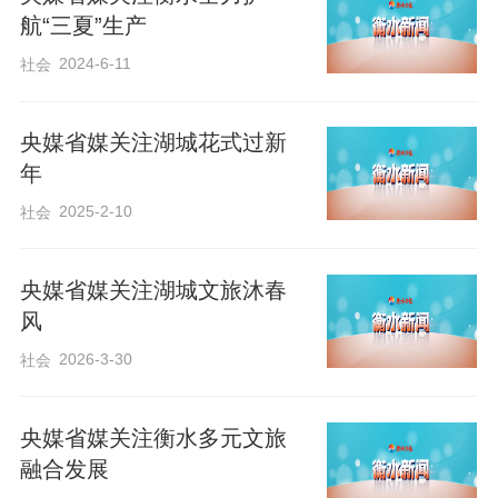
航“三夏”生产
接。《河北经济日报》刊发《景县：一水
2024-6-11
社会
千斤麦 丰收靠科技》，介绍景县通过科技
赋能让农田装上“神经系统”，一场以数据为
央媒省媒关注湖城花式过新
基、智能为核的农业变革，正推动着节水
年
农业大步跃升。
2025-2-10
社会
围绕我市经济社会发展，新华社发布视频
央媒省媒关注湖城文旅沐春
通稿《刘影：扎根乡土 三产融合绘新
风
景》，报道安平县杨屯村党支部书记刘
2026-3-30
社会
影，带领村民探索出了一条“油菜种植+油
菜系列产品深加工+乡村旅游”融合发展的
央媒省媒关注衡水多元文旅
乡村振兴之路；客户端视频《河北衡水：
融合发展
义警队伍建设激发基层治理新活力》，介