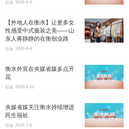
2026-8-3
社会
绍我市充分汇聚群防群治力量，因地制宜
组建义警队伍，以群众力量、群众智慧赋
【外地人在衡水】让更多女
能基层社会治理，为平安建设注入新活
性感受中式服装之美——山
力。《经济日报》刊发《河北增强特色产
东人蒋静静的在衡创业路
业集群竞争力》，提及安平县丝网产业集
2026-8-4
社会
群开发的0.012毫米不锈钢丝工艺，突破国
内微丝最细纪录。中新社发布文字通稿
衡水外宣在央媒省媒多点开
《张曼胤：中德财政合作项目实施后，衡
花
水湖何以频现“鸟浪”奇观？》，专访中国林
2023-6-12
社会
业科学研究院湿地研究所首席专家张曼
胤，他介绍作为中德财政合作“生物多样性
央媒省媒关注衡水持续增进
及自然资源保护项目”的一部分，“衡水湖湿
民生福祉
地保护与恢复项目”的实施为全球湿地生物
2026-7-6
社会